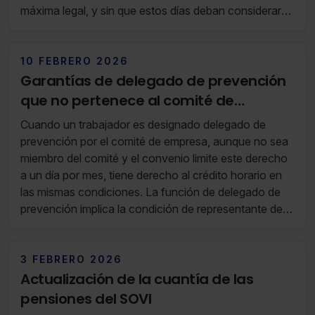
máxima legal, y sin que estos días deban considerarse
como días de vacaciones ni ser objeto de
compensación adicional.
10 FEBRERO 2026
Garantías de delegado de prevención
que no pertenece al comité de
empresa
Cuando un trabajador es designado delegado de
prevención por el comité de empresa, aunque no sea
miembro del comité y el convenio limite este derecho
a un día por mes, tiene derecho al crédito horario en
las mismas condiciones. La función de delegado de
prevención implica la condición de representante de
los trabajadores en materia de prevención de riesgos
laborales y, por tanto, el reconocimiento de las
garantías y derechos previstos en la LPRL art. 37 y en
3 FEBRERO 2026
el ET art. 68.
Actualización de la cuantía de las
pensiones del SOVI