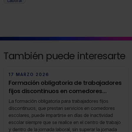
Laboral
indispensables para la navegación.
Saber más acerca de las cookies
También puede interesarte
17 MARZO 2026
Formación obligatoria de trabajadores
fijos discontinuos en comedores
escolares durante los días de
La formación obligatoria para trabajadores fijos
inactividad del colegio
discontinuos, que prestan servicios en comedores
escolares, puede impartirse en días de inactividad
escolar siempre que se realice en el centro de trabajo
y dentro de la jornada laboral, sin superar la jornada