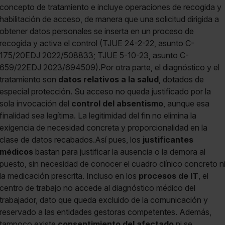
concepto de tratamiento e incluye operaciones de recogida y
habilitación de acceso, de manera que una solicitud dirigida a
obtener datos personales se inserta en un proceso de
recogida y activa el control (TJUE 24-2-22, asunto C-
175/20EDJ 2022/508833; TJUE 5-10-23, asunto C-
659/22EDJ 2023/694509).Por otra parte, el diagnóstico y el
tratamiento son
datos relativos a la salud
, dotados de
especial protección. Su acceso no queda justificado por la
sola invocación del
control del absentismo
, aunque esa
finalidad sea legítima. La legitimidad del fin no elimina la
exigencia de necesidad concreta y proporcionalidad en la
clase de datos recabados.Así pues, los
justificantes
médicos
bastan para justificar la ausencia o la demora al
puesto, sin necesidad de conocer el cuadro clínico concreto n
la medicación prescrita. Incluso en los
procesos de IT
, el
centro de trabajo no accede al diagnóstico médico del
trabajador, dato que queda excluido de la comunicación y
reservado a las entidades gestoras competentes. Además,
tampoco existe
consentimiento del afectado
ni se