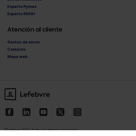
Experto Pymes
Experto RRHH
Atención al cliente
Gastos de envío
Contacto
Mapa web
©Lefebvre
2026. Todos los derechos reservados.