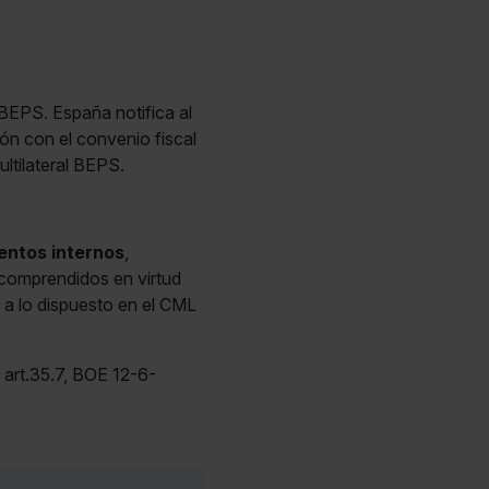
 BEPS. España notifica al
ón con el convenio fiscal
ltilateral BEPS.
entos internos
,
 comprendidos en virtud
 a lo dispuesto en el CML
 art.35.7, BOE 12-6-