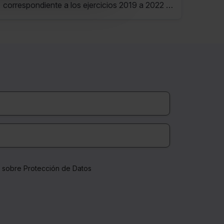
correspondiente a los ejercicios 2019 a 2022 y
años anteriores no prescritos, resultante de la
aplicación de la LIRPF disp.trans.2ª.
a sobre Protección de Datos