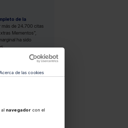
mpleto de la
r más de 24.700 citas
 “Extras Mementos”,
arginal ha sido
s.
Acerca de las cookies
 al
navegador
con el