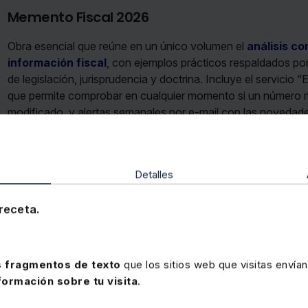
Memento Fiscal 2026
Obra esencial que reúne en un único volumen el
análisis co
información fiscal
, con ejemplos prácticos respaldados po
de legislación, jurisprudencia y doctrina. Incluye el servicio
que permite comprobar en cualquier momento si un número m
modificado, y alertas semanales por e-mail con las novedade
Precio
192 €
Ver memento
Detalles
receta.
 fragmentos de texto
que los sitios web que visitas envían
formación sobre tu visita
.