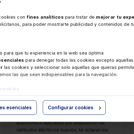
?
 cookies con
fines analíticos
para tratar de
mejorar tu expe
icitarios, para poder mostrarte publicidad y contenidos de tu
rte
es para que tu experiencia en la web sea óptima
 esenciales
para denegar todas las cookies excepto aquellas
ar
las cookies y seleccionar solo aquellas que quieras permiti
29 JULIO 2025
remos las que sean indispensables para la navegación.
Deducción por adquisición de
 cookies
vehículos eléctricos en La Rioja
Debido a las incidencias surgidas en la
ies esenciales
Configurar cookies
campaña del IRPF, y habiéndose detectado la
colisión entre las deducciones estatal y
autonómica aplicables por adquisición de
vehículos eléctricos nuevos, se aclaran los