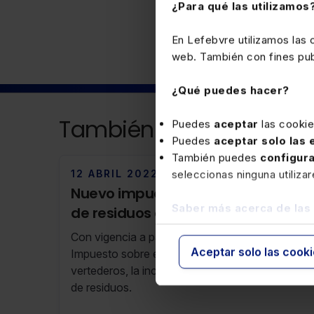
¿Para qué las utilizamos
En Lefebvre utilizamos las
web. También con fines publ
¿Qué puedes hacer?
También puede interesa
Puedes
aceptar
las cooki
Puedes
aceptar solo las
También puedes
configur
12 ABRIL 2022
seleccionas ninguna utiliza
Nuevo impuesto sobre el depósito
Saber más acerca de las
de residuos en vertederos, la
incineración y la coincineración de
Con vigencia a partir del 1-1-2023 se crea el
residuos (RF 14/22 05 de Abril de
Aceptar solo las cook
Impuesto sobre el depósito de residuos en
2022 al 11 de Abril de 2022)
vertederos, la incineración y la coincineración
de residuos.