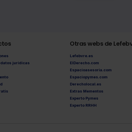
ctos
Otras webs de Lefeb
iones
Lefebvre.es
datos jurídicas
ElDerecho.com
Espacioasesoria.com
ento
Espaciopymes.com
ad
Derecholocal.es
atis
Extras Mementos
Experto Pymes
Experto RRHH