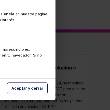
riencia
en nuestra página
 interés.
 imprescindibles.
r en tu navegador. Si no
29 JULIO 2025
Procedimiento de devolución a
mutualistas
Con efectos desde el 22-12-2024, se modifica
Aceptar y cerrar
la tramitación a seguir por la AEAT para que los
pensionistas que en su día realizaron
aportaciones a mutualidades laborales puedan
solicitar la devolución del IRPF