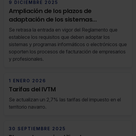
9 DICIEMBRE 2025
Ampliación de los plazos de
adaptación de los sistemas
informáticos de facturación (RF 49/25
Se retrasa la entrada en vigor del Reglamento que
02 de Diciembre de 2025 al 08 de
establece los requisitos que deben adoptar los
Diciembre de 2025)
sistemas y programas informáticos o electrónicos que
soporten los procesos de facturación de empresarios
y profesionales.
1 ENERO 2026
Tarifas del IVTM
Se actualizan un 2,7% las tarifas del impuesto en el
territorio navarro.
30 SEPTIEMBRE 2025