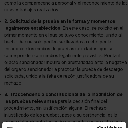
como la comparecencia personal y el reconocimiento de las
rutas y trabajos realizados.
2. Solicitud de la prueba en la forma y momentos
legalmente establecidos
. En este caso, se solicitó en el
primer momento en el que se tuvo conocimiento, unido al
hecho de que solo podían ser llevadas a cabo por la
Inspección los medios de pruebas solicitados, que se
corresponden con medios legalmente previstos. Por tanto,
el acto sancionador incurre en arbitrariedad ante la negativa
del órgano sancionador a practicar la prueba de descargo
solicitada, unido a la falta de rezón justificadora de su
rechazo.
3. Trascendencia constitucional de la inadmisión de
las pruebas relevantes
para la decisión final del
procedimiento, sin justificación alguna. El rechazo
injustificado de las pruebas, pese a su pertinencia, es la
causa determinante teniendo en cuenta que en este caso