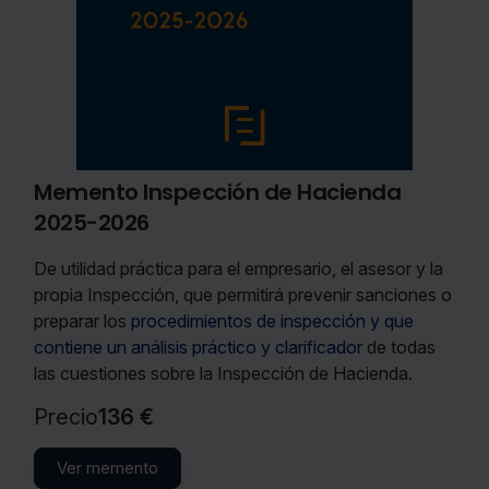
nspección de Hacienda
Memento Fi
Obra esencial 
análisis comp
tica para el empresario, el asesor y la
ejemplos práct
ón, que permitirá prevenir sanciones o
citas de legisla
cedimientos de inspección y que
el servicio “E
lisis práctico y clarificador
de todas
comprobar en 
 sobre la Inspección de Hacienda.
marginal ha si
e-mail con las
Precio
192 
o