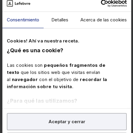
Consentimiento
Detalles
Acerca de las cookies
Memento Fiscal 2026
Obra esencial que reúne en un único volumen el
Cookies! Ahí va nuestra receta.
análisis completo de la información fiscal
, con
ejemplos prácticos respaldados por más de 24.700
¿Qué es una cookie?
citas de legislación, jurisprudencia y doctrina. Incluye
el servicio “Extras Mementos”, que permite
Las cookies son
pequeños fragmentos de
comprobar en cualquier momento si un número
texto
que los sitios web que visitas envían
marginal ha sido modificado, y alertas semanales por
al
navegador
con el objetivo de
recordar la
e-mail con las novedades.
información sobre tu visita
.
Precio
192 €
¿Para qué las utilizamos?
Ver memento
En Lefebvre utilizamos las cookies con
fines
Aceptar y cerrar
analíticos
para tratar de
mejorar tu experiencia
en
nuestra página web. También con fines publicitarios,