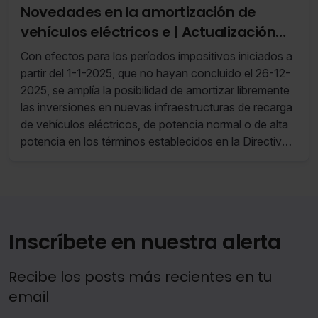
Novedades en la amortización de
vehículos eléctricos e | Actualización
diciembre 2025
Con efectos para los períodos impositivos iniciados a
partir del 1-1-2025, que no hayan concluido el 26-12-
2025, se amplía la posibilidad de amortizar libremente
las inversiones en nuevas infraestructuras de recarga
de vehículos eléctricos, de potencia normal o de alta
potencia en los términos establecidos en la Directiva
relativa a la implantación de una infraestructura para
los combustibles alternativos (Dir 2014/94/UE art.2),
que estén afectas a actividades económicas y que
entren en funcionamiento en los períodos impositivos
que se inicien en el año 2026.
Inscríbete en nuestra alerta
Recibe los posts más recientes en tu
email