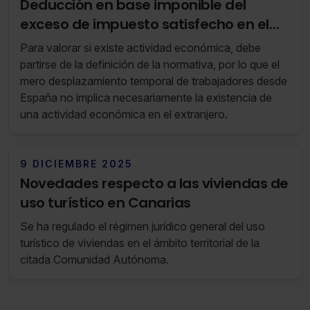
Deducción en base imponible del
exceso de impuesto satisfecho en el
extranjero no deducible en la cuota
Para valorar si existe actividad económica, debe
íntegra (RF 49/25 02 de Diciembre de
partirse de la definición de la normativa, por lo que el
2025 al 08 de Diciembre de 2025)
mero desplazamiento temporal de trabajadores desde
España no implica necesariamente la existencia de
una actividad económica en el extranjero.
9 DICIEMBRE 2025
Novedades respecto a las viviendas de
uso turístico en Canarias
Se ha regulado el régimen jurídico general del uso
turístico de viviendas en el ámbito territorial de la
citada Comunidad Autónoma.