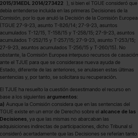
2015/314EDL 2014/273422
), si bien el TGUE consideró que
debía entenderse incluida en las primeras Decisiones de la
Comisión, por lo que anuló la Decisión de la Comisión Europea
(TGUE 27-9-23, asunto T-826/14; 27-9-23, asuntos
acumulados T-12/15, T-158/15 y T-258/15; 27-9-23, asuntos
acumulados T-252/15 y T-257/15; 27-9-23, asunto T-253/15;
27-9-23, asuntos acumulados T-256/15 y T-260/15). No
obstante, la Comisión Europea interpuso recursos de casació
ante el TJUE para que se considerase nueva ayuda de
Estado, diferente de las anteriores, se anulasen estas últimas
sentencias y, por tanto, se solicitara su recuperación.
El TJUE ha resuelto la cuestión desestimando el recurso en
base a los siguientes
argumentos
:
a)
Aunque la Comisión considera que en las sentencias del
TGUE existe en un error de Derecho sobre el
alcance de las
Decisiones
, ya que las mismas no abarcaban las
adquisiciones indirectas de participaciones, dicho Tribunal sí
consideró acertadamente que las Decisiones se referían tanto