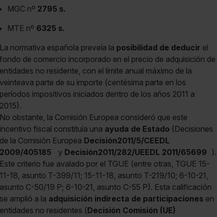
MGC nº
2795 s.
MTE nº
6325 s.
La normativa española preveía la
posibilidad de deducir
el
fondo de comercio incorporado en el precio de adquisición de
entidades no residente, con el límite anual máximo de la
veinteava parte de su importe (centésima parte en los
períodos impositivos iniciados dentro de los años 2011 a
2015).
No obstante, la Comisión Europea consideró que este
incentivo fiscal constituía una
ayuda de Estado
(Decisiones
de la Comisión Europea
Decisión2011/5/CEEDL
2009/405185
y
Decisión2011/282/UEEDL 2011/65699
).
Este criterio fue avalado por el TGUE (entre otras, TGUE 15-
11-18, asunto T-399/11; 15-11-18, asunto T-219/10; 6-10-21,
asunto C-50/19 P; 6-10-21, asunto C-55 P). Esta calificación
se amplió a la
adquisición indirecta de participaciones
en
entidades no residentes (
Decisión Comisión (UE)