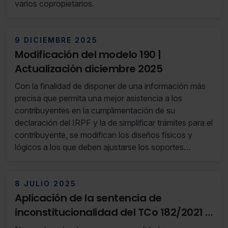
varios copropietarios.
9 DICIEMBRE 2025
Modificación del modelo 190 |
Actualización diciembre 2025
Con la finalidad de disponer de una información más
precisa que permita una mejor asistencia a los
contribuyentes en la cumplimentación de su
declaración del IRPF y la de simplificar trámites para el
contribuyente, se modifican los diseños físicos y
lógicos a los que deben ajustarse los soportes
directamente legibles por ordenador y los ficheros que
contengan la información que debe incluirse en el
modelo 190.
8 JULIO 2025
Aplicación de la sentencia de
inconstitucionalidad del TCo 182/2021 a
liquidaciones del IIVTNU aún recurribles