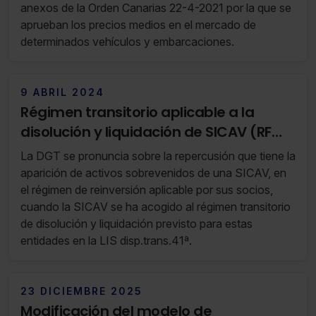
anexos de la Orden Canarias 22-4-2021 por la que se
aprueban los precios medios en el mercado de
determinados vehículos y embarcaciones.
9 ABRIL 2024
Régimen transitorio aplicable a la
disolución y liquidación de SICAV (RF
14/24 02 de Abril de 2024 al 08 de Abril
La DGT se pronuncia sobre la repercusión que tiene la
de 2024)
aparición de activos sobrevenidos de una SICAV, en
el régimen de reinversión aplicable por sus socios,
cuando la SICAV se ha acogido al régimen transitorio
de disolución y liquidación previsto para estas
entidades en la LIS disp.trans.41ª.
23 DICIEMBRE 2025
Modificación del modelo de