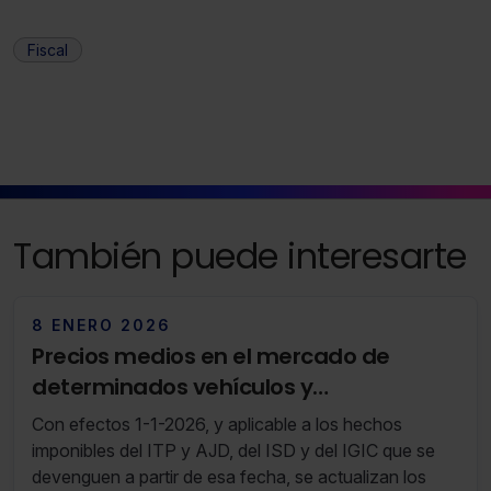
solo aquellas que quieras permitir en tu navegador. Si
no seleccionas ninguna utilizaremos las que sean
Fiscal
indispensables para la navegación.
Saber más acerca de las cookies
También puede interesarte
8 ENERO 2026
Precios medios en el mercado de
determinados vehículos y
embarcaciones en Canarias (RF 01/26
Con efectos 1-1-2026, y aplicable a los hechos
30 de Diciembre de 2025 al 05 de Enero
imponibles del ITP y AJD, del ISD y del IGIC que se
de 2026)
devenguen a partir de esa fecha, se actualizan los