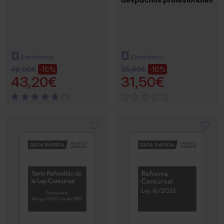
despachos profesionales
Electrónico
Electrónico
48,00€
35,00€
-10%
-10%
43,20€
31,50€
(1)