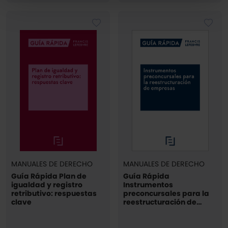
Puedes
aceptar solo las esenciales
para denegar
todas las cookies excepto aquellas imprescindibles.
También puedes
configurar
las cookies y
seleccionar solo aquellas que quieras permitir en tu
navegador. Si no seleccionas ninguna utilizaremos las
que sean indispensables para la navegación.
Saber más acerca de las cookies
MANUALES DE DERECHO
MANUALES DE DERECHO
Guía Rápida Plan de
Guía Rápida
igualdad y registro
Instrumentos
retributivo: respuestas
preconcursales para la
clave
reestructuración de
empresas