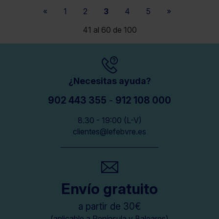
«
1
2
3
4
5
»
41 al 60 de 100
¿Necesitas ayuda?
902 443 355
-
912 108 000
8.30 - 19:00 (L-V)
clientes@lefebvre.es
Envío gratuito
a partir de 30€
(aplicable a Península y Baleares)