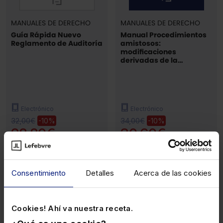
MANUALES DE DERECHO
MANUALES DE DERECHO
Guía Rápida Nuevo
Manual Procedimientos
Reglamento de Auditoría
amistosos:
modificaciones
derivadas de la
normativa internacional
Electrónico
Electrónico
32,00€
34,00€
-10%
-10%
28,80€
30,60€
Consentimiento
Detalles
Acerca de las cookies
Cookies! Ahí va nuestra receta.