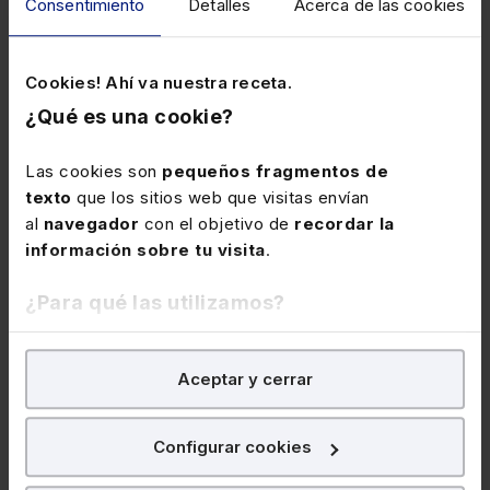
Consentimiento
Detalles
Acerca de las cookies
Cookies! Ahí va nuestra receta.
¿Qué es una cookie?
Las cookies son
pequeños fragmentos de
texto
que los sitios web que visitas envían
al
navegador
con el objetivo de
recordar la
información sobre tu visita
.
¿Para qué las utilizamos?
En Lefebvre utilizamos las cookies con
fines
CÓDIGOS BÁSICOS
PACKS
Aceptar y cerrar
analíticos
para tratar de
mejorar tu experiencia
en
Estatuto de los
Pack Códigos Básicos
Trabajadores
Laborales
nuestra página web. También con fines publicitarios,
para poder mostrarte publicidad y contenidos de tu
Configurar cookies
interés.