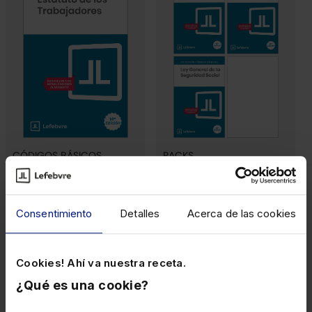
CÓDIGOS BÁSICOS
PACKS
Estatuto de los
Pack Códigos Básicos
Trabajadores
Laborales
Consentimiento
Detalles
Acerca de las cookies
Cookies! Ahí va nuestra receta.
¿Qué es una cookie?
Papel
Papel
6,90€
19,57€