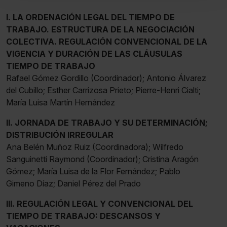
También puedes
configurar
las cookies y
I. LA ORDENACIÓN LEGAL DEL TIEMPO DE
seleccionar solo aquellas que quieras permitir en tu
TRABAJO. ESTRUCTURA DE LA NEGOCIACIÓN
navegador. Si no seleccionas ninguna utilizaremos las
COLECTIVA. REGULACIÓN CONVENCIONAL DE LA
que sean indispensables para la navegación.
VIGENCIA Y DURACIÓN DE LAS CLÁUSULAS
TIEMPO DE TRABAJO
Saber más acerca de las cookies
Rafael Gómez Gordillo (Coordinador); Antonio Álvarez
del Cubillo; Esther Carrizosa Prieto; Pierre-Henri Cialti;
María Luisa Martín Hernández
II. JORNADA DE TRABAJO Y SU DETERMINACIÓN;
DISTRIBUCIÓN IRREGULAR
Ana Belén Muñoz Ruiz (Coordinadora); Wilfredo
Sanguinetti Raymond (Coordinador); Cristina Aragón
Gómez; María Luisa de la Flor Fernández; Pablo
Gimeno Díaz; Daniel Pérez del Prado
III. REGULACIÓN LEGAL Y CONVENCIONAL DEL
TIEMPO DE TRABAJO: DESCANSOS Y