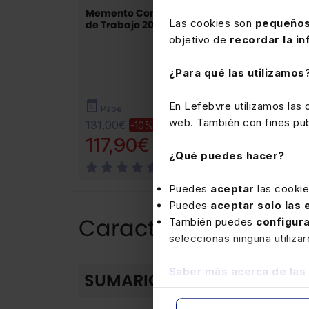
Memento Contrato
Memento Inspecci
Las cookies son
pequeños
de Trabajo 2027
de Trabajo 2027-
2028
objetivo de
recordar la in
¿Para qué las utilizamos
En Lefebvre utilizamos las
Papel
Papel
web. También con fines publ
131,00€
105,00€
-10%
-10%
117,90€
94,50€
¿Qué puedes hacer?
(3)
(2)
Puedes
aceptar
las cooki
Puedes
aceptar solo las
Características del 
También puedes
configur
seleccionas ninguna utiliza
Saber más acerca de las
Plan general
SUMARIO
Capítulo 1. Introduc