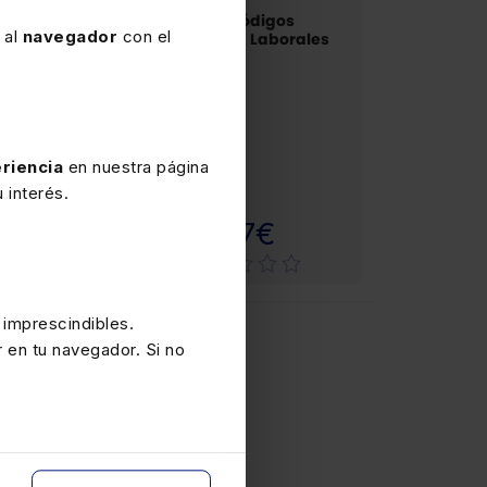
tatuto de los
Pack Códigos
 al
navegador
con el
abajadores
Básicos Laborales
riencia
en nuestra página
 interés.
Papel
Papel
,90€
19,57€
 imprescindibles.
r en tu navegador. Si no