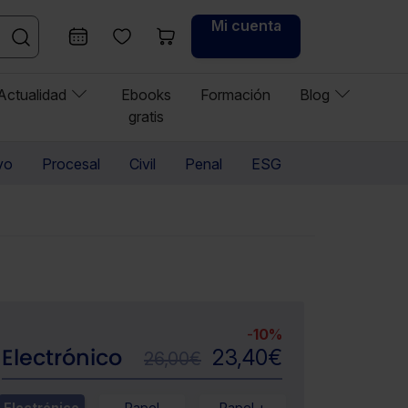
Mi cuenta
Actualidad
Ebooks
Formación
Blog
gratis
vo
Procesal
Civil
Penal
ESG
-
10%
Electrónico
23,40
€
26,00
€
Electrónico
Papel
Papel +