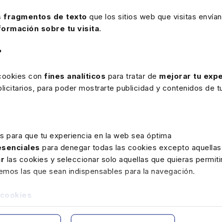
ón
Ley Reguladora
Ley General
Es
 fragmentos de texto
que los sitios web que visitas envían
Jurisdicción Social
Seguridad Social
Tr
formación sobre tu visita
.
?
 cookies con
fines analíticos
para tratar de
mejorar tu expe
icitarios, para poder mostrarte publicidad y contenidos de tu
Papel
Papel
6,90€
10,09€
6
es para que tu experiencia en la web sea óptima
 esenciales
para denegar todas las cookies excepto aquellas
producto
ar
las cookies y seleccionar solo aquellas que quieras permiti
remos las que sean indispensables para la navegación.
 cookies
ción