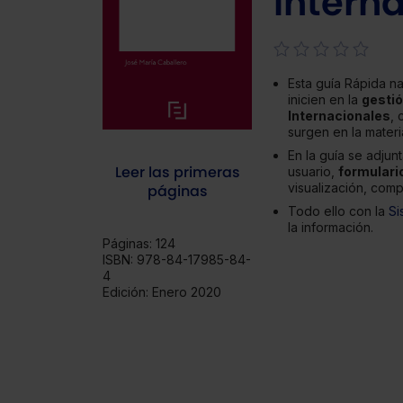
Intern
Esta guía Rápida n
inicien en la
gestió
Internacionales
, 
surgen en la materi
En la guía se adjun
Leer las primeras
usuario,
formulari
visualización, com
páginas
Todo ello con la
Si
la información.
Páginas:
124
ISBN:
978-84-17985-84-
4
Edición:
Enero 2020