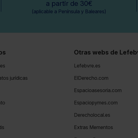
a partir de 30€
(aplicable a Península y Baleares)
os
Otras webs de Lefeb
nes
Lefebvre.es
tos jurídicas
ElDerecho.com
Espacioasesoria.com
nto
Espaciopymes.com
Derecholocal.es
is
Extras Mementos