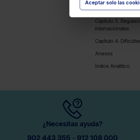
Aceptar solo las cook
Capítulo 2. Excepcion
Capítulo 3. Regulac
internacionales
Capítulo 4. Dificult
Anexos
Índice Analítico
¿Necesitas ayuda?
902 443 355
-
912 108 000