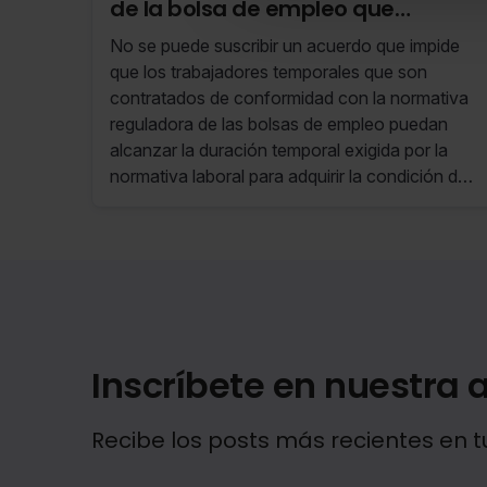
de la bolsa de empleo que
superen el límite de la
No se puede suscribir un acuerdo que impide
contratación temporal (RS 30/24
que los trabajadores temporales que son
23 de Julio de 2024 al 29 de Julio
contratados de conformidad con la normativa
reguladora de las bolsas de empleo puedan
de 2024)
alcanzar la duración temporal exigida por la
normativa laboral para adquirir la condición de
indefinidos no fijos, perpetuando su condición
de trabajadores por tiempo determinado.
Inscríbete en nuestra a
Recibe los posts más recientes en t