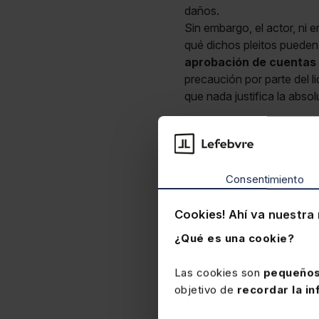
daños.
Sin embargo, el actor, ni
qué dichos pleitos pueden 
aprobación de cuentas
precaución por parte del li
que nada justifica la absolu
Consentimiento
Cookies! Ahí va nuestra 
¿Qué es una cookie?
Las cookies son
pequeños
objetivo de
recordar la in