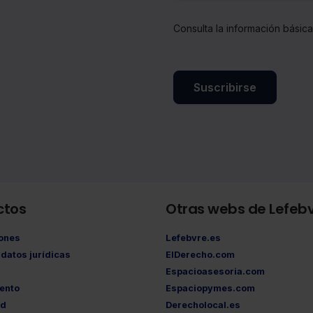
Consulta la información básic
Suscribirse
ctos
Otras webs de Lefeb
iones
Lefebvre.es
datos jurídicas
ElDerecho.com
Espacioasesoria.com
ento
Espaciopymes.com
ad
Derecholocal.es