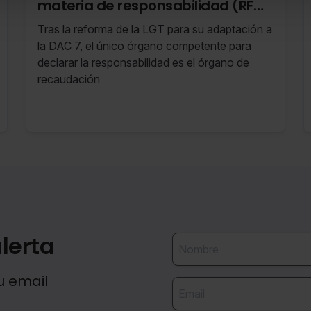
materia de responsabilidad (RF
05/24 30 de Enero de 2024 al 05
Tras la reforma de la LGT para su adaptación a
de Febrero de 2024)
la DAC 7, el único órgano competente para
declarar la responsabilidad es el órgano de
recaudación
lerta
u email