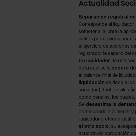
Actualidad Soci
Separación registral del
Corresponde al liquidador 
someter a la junta la aprob
pleitos promovidos por el
el ejercicio de acciones de 
registrador le separó del 
Un
liquidador
de una soc
de la cual se le
separa de
el balance final de liquidac
liquidación
se debe a los 
sociedad), tanto civiles (
como penales, los cuales, 
Se
desestima la deman
corresponde a él alegar y
liquidador pretende justifi
el otro socio
, su exespos
acuerdo de aprobación de l