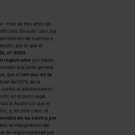
ón -más de tres años sin
stificada. En este caso, los
 aprobación de cuentas y
dación, por lo que el
SL nº 9100
l registrador
por medio
entado a la junta general
sa, que el
retraso en la
tular del 50% de la
contra el administrador),
ión en el plazo legal.
ala la Audiencia que le
ón, y, en este caso, el
ovidos en su contra por
tos: la impugnación del
ual de responsabilidad por