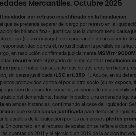
edades Mercantiles. Octubre 2025
 liquidador por retraso injustificado en la liquidación
al que se pretende separar del cargo por retraso en la liquidaci
ación del balance final-, justificar que la demora tiene causa ju
 otro socio (su excónyuge), de impugnación de un acuerdo de
responsabilidad contra él, no justificaban la parálisis de la liqui
cargo, en resolución confirmada judicialmente.
MSM nº 9090
M
iedad
recurre
ante el juzgado de lo mercantil la
resolución de
l cargo
por haber transcurrido más de tres años sin haber pres
ión, sin causa justificada (
LSC art.389
). Aduce, en su defen
pleitos promovidos contra él por el otro socio (su ex esposa, ti
impugnación de acuerdos sociales, acciones de responsabilidad 
a juicio del demandante, habían impedido una ordenada liquidac
da
en ambas instancias, confirmando el cese del liquidador. Señ
probar
que existía
causa justificada
para demorar la liquidaci
car la parálisis de la liquidación por los numerosos
pleitos prom
a. En concreto, en el recurso de apelación se refiere a dos plei
as cuentas de 2011 y el ejercicio en 2019 de la acción individ