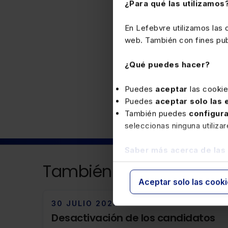
¿Para qué las utilizamos
En Lefebvre utilizamos las
web. También con fines publ
¿Qué puedes hacer?
Mercantil
Puedes
aceptar
las cooki
Puedes
aceptar solo las
También puedes
configur
seleccionas ninguna utiliza
Saber más acerca de las
También puede interesa
Aceptar solo las cook
30 JULIO 2024
Desactivación de los candidatos