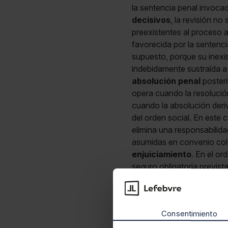
la sentencia penal invocad
decisivos
, la revisión n
preexistentes al proceso a
favorecida por la sentenci
supuesto, porque su inexis
indebidamente sustraída a 
absolución penal
posteri
opera cuando la resolución
cuando la absolución deriv
del orden social. En este 
elimina una responsabilida
asumidas en convenio col
enjuiciamiento
. En el or
seguro obligatoria prevista
un delito contra los derech
coincidir ni el objeto ni e
condena social asentada e
Consentimiento
TS auto 6-5-26, EDJ 578