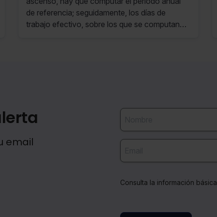
ascenso, hay que computar el periodo anual
de referencia; seguidamente, los días de
trabajo efectivo, sobre los que se computan
los días de encomienda de función de
categoría superior, verificándose si se superan.
lerta
u email
Consulta la información básic