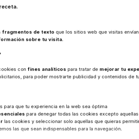
receta.
Memento Social 2026
 fragmentos de texto
que los sitios web que visitas envían
Memento de referencia en el ámbito jurídico con toda la
i
formación sobre tu visita
.
y de Seguridad Social
en un solo volumen. Actualizado, 
últimas reformas y la jurisprudencia y doctrina. Incluye el 
?
Mementos” y alertas semanales por e-mail para que no s
novedad.
 cookies con
fines analíticos
para tratar de
mejorar tu expe
icitarios, para poder mostrarte publicidad y contenidos de tu
Precio
192 €
Ver memento
es para que tu experiencia en la web sea óptima
 esenciales
para denegar todas las cookies excepto aquellas
ar
las cookies y seleccionar solo aquellas que quieras permiti
remos las que sean indispensables para la navegación.