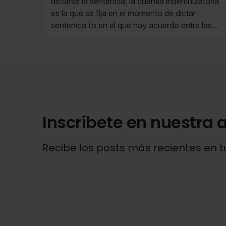
dictarse la sentencia, la cuantía indemnizatoria
es la que se fija en el momento de dictar
sentencia (o en el que hay acuerdo entre las
partes) y no la que fijaba la demanda
interpuesta por aquel.
Inscríbete en nuestra a
Recibe los posts más recientes en t