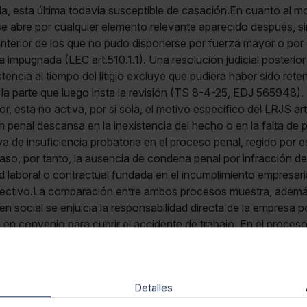
a, esta última todavía susceptible de casación.En cuanto al m
o se abre por cualquier elemento relevante aparecido después,
nterior de los que no pudo disponerse por fuerza mayor o por 
a impugnada (LEC art.510.1.1). Una resolución judicial posterio
tencia al tiempo del litigio excluye que pudiera haber sido rete
la parte que luego insta la revisión (TS 8-4-25, EDJ 565948).
or, esta no activa, por sí sola, el motivo específico del LRJS a
 penal descansa en la inexistencia del hecho o en la falta de pa
a de insuficiencia probatoria en el proceso penal, regido por es
caso, por tanto, la ausencia de condena penal por infracción 
d laboral o contractual fundada en el incumplimiento empresari
ectivo.La comparación entre ambos procesos muestra, adem
den social se enjuicia la responsabilidad directa de la empresa po
 en convenio para cubrir el accidente de trabajo. En el proceso
os de los trabajadores y si se acredita la relación causal exigi
l parámetro de valoración, la absolución penal por falta de prueb
n deberes laborales distintos.Por lo expuesto se
inadmite la
Detalles
960