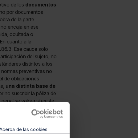
otivo de los
documentos
 sino por documentos
obra de la parte
r no encaja en ese
nida, ocultada o
 En cuanto a la
rt.86.3. Ese cauce solo
rticipación del sujeto; no
tándares distintos a los
de normas preventivas no
al de obligaciones
ás,
una distinta base de
r no suscribir la póliza de
 penal se valora si existe
ble en ese ámbito. Al no
a suficiente no desactiva la
 demanda de revisión
.
Acerca de las cookies