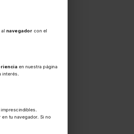
 al
navegador
con el
nformación laboral
con el análisis de las
servicio “Extras
e te escape ninguna
riencia
en nuestra página
 interés.
 imprescindibles.
r en tu navegador. Si no