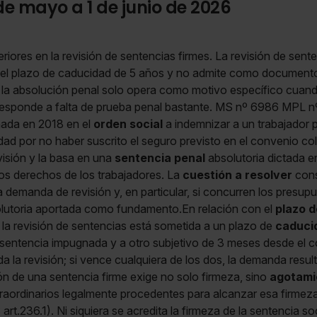
de mayo a 1 de junio de 2026
ores en la revisión de sentencias firmes. La revisión de sente
a el plazo de caducidad de 5 años y no admite como documento
, la absolución penal solo opera como motivo específico cuand
 responde a falta de prueba penal bastante. MS nº 6986 MPL 
ada en 2018 en el
orden social
a indemnizar a un trabajador p
dad por no haber suscrito el seguro previsto en el convenio co
sión y la basa en una
sentencia penal
absolutoria dictada e
los derechos de los trabajadores. La
cuestión a resolver
cons
a demanda de revisión y, en particular, si concurren los presup
olutoria aportada como fundamento.En relación con el
plazo d
 la revisión de sentencias está sometida a un plazo de
caduci
a sentencia impugnada y a otro subjetivo de 3 meses desde el 
 la revisión; si vence cualquiera de los dos, la demanda res
ión de una sentencia firme exige no solo firmeza, sino
agotamie
raordinarios legalmente procedentes para alcanzar esa firmeza
rt.236.1). Ni siquiera se acredita la firmeza de la sentencia soc