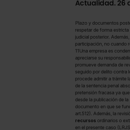
Actualidad. 26 
Plazo y documentos posteri
respetar de forma estrict
judicial posterior. Además
participación, no cuando
11Una empresa es conden
apreciarse su responsabili
promueve demanda de revi
seguido por delito contra 
procede admitir a trámite l
de la sentencia penal abs
pretensión fracasa ya que
desde la publicación de l
documento en que se funda
art.512). Además, la revis
recursos
ordinarios o ext
en el presente caso (LRJS a