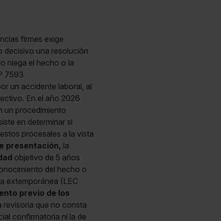
ncias firmes exige
 decisivo una resolución
o niega el hecho o la
nº 7593
or un accidente laboral, al
lectivo. En el año 2026
n un procedimiento
iste en determinar si
uestos procesales a la vista
e presentación,
la
dad
objetivo de 5 años
conocimiento del hecho o
ulta extemporánea (LEC
nto previo de los
 revisoria que no consta
ial confirmatoria ni la de