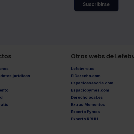
Suscribirse
ctos
Otras webs de Lefeb
iones
Lefebvre.es
datos jurídicas
ElDerecho.com
Espacioasesoria.com
ento
Espaciopymes.com
ad
Derecholocal.es
atis
Extras Mementos
Experto Pymes
Experto RRHH