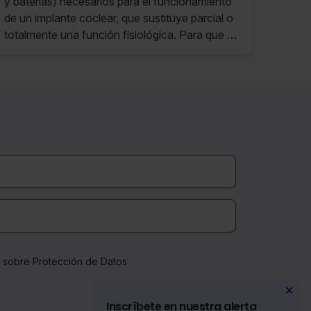
y baterías) necesarios para el funcionamiento
de un implante coclear, que sustituye parcial o
totalmente una función fisiológica. Para que el
implante desarrolle su función son precisos
todos esos consumibles pues, sin ellos, el
implante dejaría de cumplir su función.
a sobre Protección de Datos
✕
Inscríbete en nuestra alerta