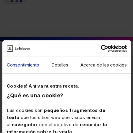
Laboral
También puede interesarte
Consentimiento
Detalles
Acerca de las cookies
16 JUNIO 2026
Aplicación del complemento por
Cookies! Ahí va nuestra receta.
jubilación demorada en caso de
¿Qué es una cookie?
concurrencia de pensiones
El porcentaje adicional de la pensión de jubilación por
acceder a ella a una edad superior a la ordinaria, debe
Las cookies son
pequeños fragmentos de
reconocerse también cuando el beneficiario percibe
texto
que los sitios web que visitas envían
además otra pensión contributiva. El límite máximo de
al
navegador
con el objetivo de
recordar la
pensiones no puede impedir el acceso al incentivo, de
información sobre tu visita
.