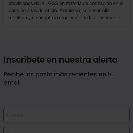
indispensables para la navegación.
previsiones de la LGSS en materia de cotización en el
caso de altas de oficio. Asimismo, se desarrolla,
Saber más acerca de las cookies
modifica y se adapta la regulación de la cotización en
el supuesto de las solicitudes de altas presentadas
fuera del plazo.
Inscríbete en nuestra alerta
Recibe los posts más recientes en tu
email