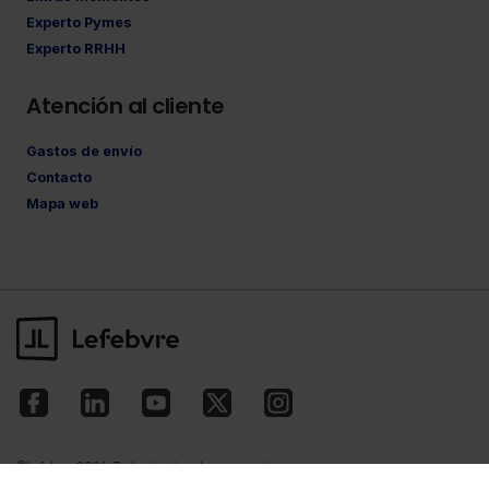
Experto Pymes
Experto RRHH
Atención al cliente
Gastos de envío
Contacto
Mapa web
©Lefebvre
2026. Todos los derechos reservados.