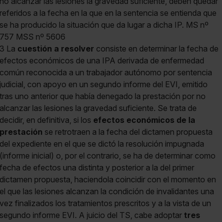
no alcanzar las lesiones la gravedad suficiente, deben quedar
referidos a la fecha en la que en la sentencia se entienda que
se ha producido la situación que da lugar a dicha IP. MS nº
757 MSS nº 5606
3 La
cuestión a resolver
consiste en determinar la fecha de
efectos económicos de una IPA derivada de enfermedad
común reconocida a un trabajador autónomo por sentencia
judicial, con apoyo en un segundo informe del EVI, emitido
tras uno anterior que había denegado la prestación por no
alcanzar las lesiones la gravedad suficiente. Se trata de
decidir, en definitiva, si los
efectos económicos de la
prestación
se retrotraen a la fecha del dictamen propuesta
del expediente en el que se dictó la resolución impugnada
(informe inicial) o, por el contrario, se ha de determinar como
fecha de efectos una distinta y posterior a la del primer
dictamen propuesta, haciendola coincidir con el momento en
el que las lesiones alcanzan la condición de invalidantes una
vez finalizados los tratamientos prescritos y a la vista de un
segundo informe EVI. A juicio del TS, cabe adoptar
tres