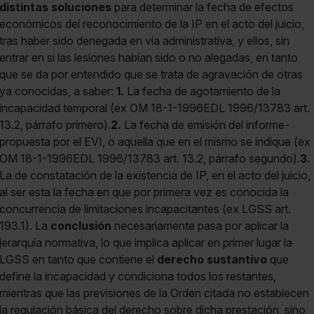
distintas soluciones
para determinar la fecha de efectos
económicos del reconocimiento de la IP en el acto del juicio,
tras haber sido denegada en vía administrativa, y ellos, sin
entrar en si las lesiones habían sido o no alegadas, en tanto
que se da por entendido que se trata de agravación de otras
ya conocidas, a saber:
1.
La fecha de agotamiento de la
incapacidad temporal (ex OM 18-1-1996EDL 1996/13783 art.
13.2, párrafo primero).
2.
La fecha de emisión del informe-
propuesta por el EVI, o aquella que en el mismo se indique (ex
OM 18-1-1996EDL 1996/13783 art. 13.2, párrafo segundo).
3.
La de constatación de la existencia de IP, en el acto del juicio,
al ser esta la fecha en que por primera vez es conocida la
concurrencia de limitaciones incapacitantes (ex LGSS art.
193.1). La
conclusión
necesariamente pasa por aplicar la
jerarquía normativa, lo que implica aplicar en primer lugar la
LGSS en tanto que contiene el
derecho sustantivo
que
define la incapacidad y condiciona todos los restantes,
mientras que las previsiones de la Orden citada no establecen
la regulación básica del derecho sobre dicha prestación, sino