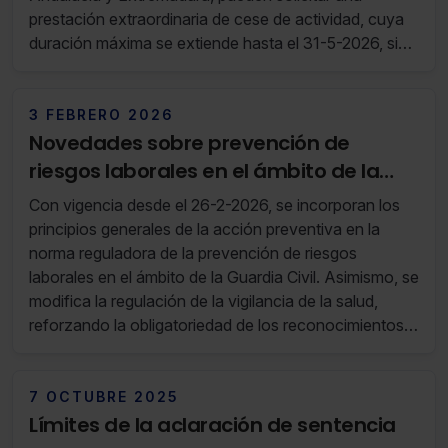
prestación extraordinaria de cese de actividad, cuya
duración máxima se extiende hasta el 31-5-2026, sin
que tener que acreditar el requisito de periodo mínimo
de cotización, ni que existe fuerza mayor.
3 FEBRERO 2026
Novedades sobre prevención de
riesgos laborales en el ámbito de la
Guardia Civil
Con vigencia desde el 26-2-2026, se incorporan los
principios generales de la acción preventiva en la
norma reguladora de la prevención de riesgos
laborales en el ámbito de la Guardia Civil. Asimismo, se
modifica la regulación de la vigilancia de la salud,
reforzando la obligatoriedad de los reconocimientos
médicos en supuestos de peligro.
7 OCTUBRE 2025
Límites de la aclaración de sentencia