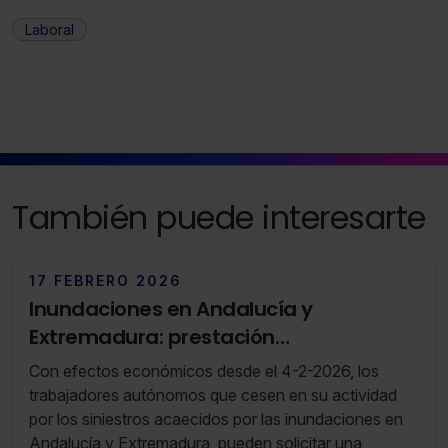
indispensables para la navegación.
Laboral
Saber más acerca de las cookies
También puede interesarte
17 FEBRERO 2026
Inundaciones en Andalucía y
Extremadura: prestación
extraordinaria de cese de actividad
Con efectos económicos desde el 4-2-2026, los
trabajadores autónomos que cesen en su actividad
por los siniestros acaecidos por las inundaciones en
Andalucía y Extremadura, pueden solicitar una