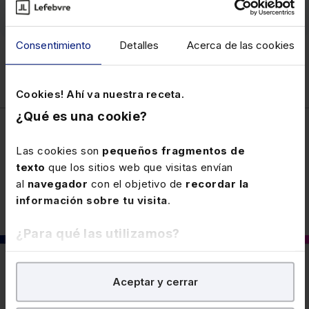
Ver memento
Consentimiento
Detalles
Acerca de las cookies
Cookies! Ahí va nuestra receta.
¿Qué es una cookie?
Las cookies son
pequeños fragmentos de
Laboral
texto
que los sitios web que visitas envían
al
navegador
con el objetivo de
recordar la
información sobre tu visita
.
¿Para qué las utilizamos?
En Lefebvre utilizamos las cookies con
fines
También puede interesarte
Aceptar y cerrar
analíticos
para tratar de
mejorar tu experiencia
en
nuestra página web. También con fines publicitarios,