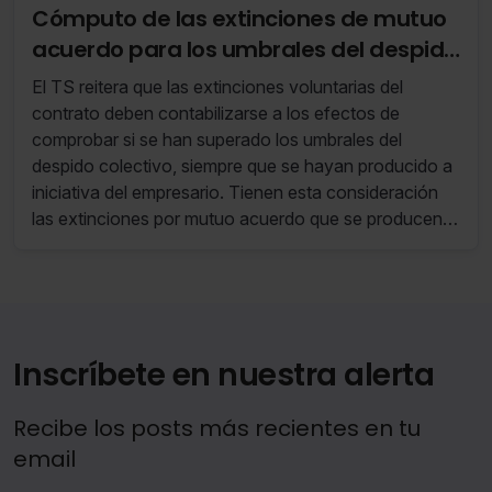
Cómputo de las extinciones de mutuo
acuerdo para los umbrales del despido
colectivo
El TS reitera que las extinciones voluntarias del
contrato deben contabilizarse a los efectos de
comprobar si se han superado los umbrales del
despido colectivo, siempre que se hayan producido a
iniciativa del empresario. Tienen esta consideración
las extinciones por mutuo acuerdo que se producen
dentro del mismo periodo de 90 días en el que la
empresa despide a otros trabajadores en el contexto
de un proceso de reducción global de plantilla
previamente anunciada.
Inscríbete en nuestra alerta
Recibe los posts más recientes en tu
email