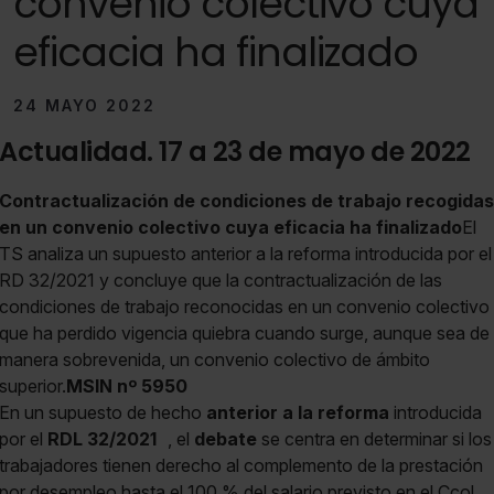
convenio colectivo cuya
eficacia ha finalizado
24 MAYO 2022
Actualidad. 17 a 23 de mayo de 2022
Contractualización de condiciones de trabajo recogidas
en un convenio colectivo cuya eficacia ha finalizado
El
TS analiza un supuesto anterior a la reforma introducida por el
RD 32/2021 y concluye que la contractualización de las
condiciones de trabajo reconocidas en un convenio colectivo
que ha perdido vigencia quiebra cuando surge, aunque sea de
manera sobrevenida, un convenio colectivo de ámbito
superior.
MSIN nº
5950
En un supuesto de hecho
anterior a la reforma
introducida
por el
RDL 32/2021
, el
debate
se centra en determinar si los
trabajadores tienen derecho al complemento de la prestación
por desempleo hasta el 100 % del salario previsto en el Ccol