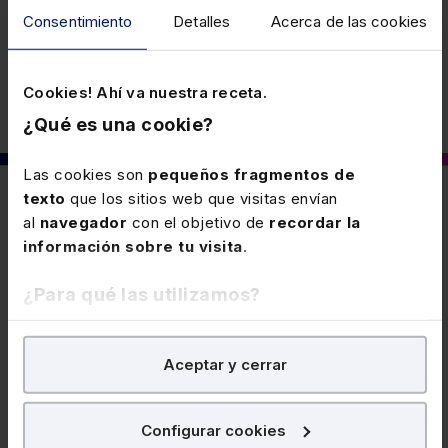
Consentimiento
Detalles
Acerca de las cookies
Laboral
Cookies! Ahí va nuestra receta.
¿Qué es una cookie?
Las cookies son
pequeños fragmentos de
texto
que los sitios web que visitas envían
También puede interesarte
al
navegador
con el objetivo de
recordar la
información sobre tu visita
.
30 JUNIO 2026
¿Para qué las utilizamos?
Prohibición de despedir por la crisis en
Oriente Medio
En Lefebvre utilizamos las cookies con
fines
Aceptar y cerrar
analíticos
para tratar de
mejorar tu experiencia
en
Se prorroga la prohibición de despedir vinculada a la
nuestra página web. También con fines publicitarios,
percepción de ayudas directas del plan integral de
para poder mostrarte publicidad y contenidos de tu
respuesta a la crisis en Oriente Medio, así como las
Configurar cookies
interés.
consecuencias de su incumplimiento.