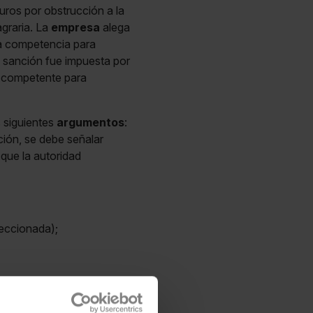
ros por obstrucción a la
agraria. La
empresa
alega
la competencia para
 sanción fue impuesta por
o competente para
s siguientes
argumentos
:
ción, se debe señalar
 que la autoridad
peccionada);
bución competencial
unidad Autónoma de