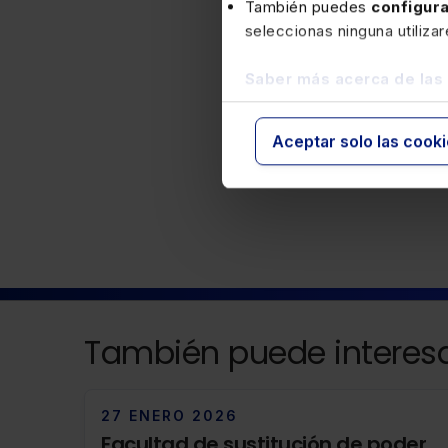
También puedes
configur
seleccionas ninguna utiliza
Saber más acerca de las
Aceptar solo las cook
Laboral
También puede interesa
27 ENERO 2026
Facultad de sustitución de poder