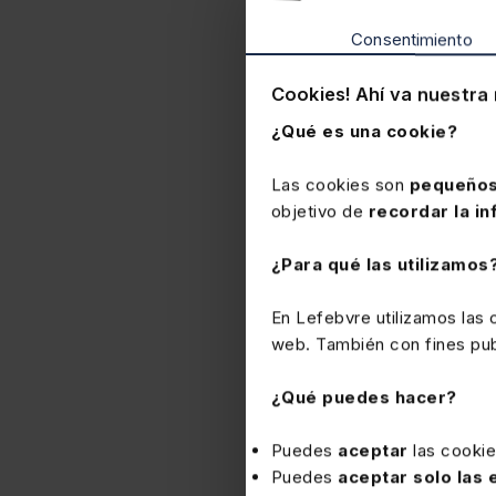
Murcia (RD 284/2008 art.2
diligencia de inspección n
Consentimiento
obstrucción se dirigiera e
90.000 euros impuesta a l
Cookies! Ahí va nuestra 
de la materia.
AN 9-12-25
¿Qué es una cookie?
Las cookies son
pequeños
objetivo de
recordar la in
¿Para qué las utilizamos
En Lefebvre utilizamos las
web. También con fines publ
¿Qué puedes hacer?
Puedes
aceptar
las cooki
Puedes
aceptar solo las