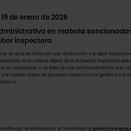
 19 de enero de 2026
ministrativa en materia sancionador
abor inspectora
er un acta de infracción por obstrucción a la labor inspector
petente en la materia objeto de la actuación inspectora que se
ca es competente si se trata de una materia transferida a la 
 a la materia objeto de actuación inspectora es genérica o si se
otras no.
emitida por el subinspector actuante bajo la
genérica expres