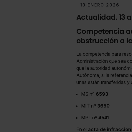
13 ENERO 2026
Actualidad. 13 a
Competencia ad
obstrucción a l
La competencia para resolv
Administración que sea com
que la autoridad autonómi
Autónoma, si la referencia
unas están transferidas y 
MS nº
6593
MIT nº
3650
MPL nº
4541
En el
acta de infracción