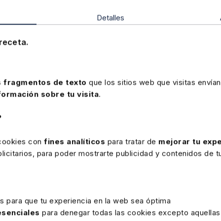
 y 4). Además, la mera referencia genérica a 'empleo y Seguri
o justifica la competencia estatal, especialmente porque no se 
Detalles
specíficamente a la materia de Seguridad Social.
Por tanto
, se
a empresa por ser manifiestamente incompetente el órgano que
receta.
, EDJ 789728
 fragmentos de texto
que los sitios web que visitas envían
formación sobre tu visita
.
Memento Procedimiento Laboral 2025-
?
Encontrarás el análisis más exhaustivo de los cauces 
 cookies con
fines analíticos
para tratar de
mejorar tu expe
reclamación de los
derechos laborales y de Seguri
icitarios, para poder mostrarte publicidad y contenidos de tu
diversas instancias; así como del sistema de recursos e
específico sobre la solución extrajudicial de conflictos.
Precio
136 €
es para que tu experiencia en la web sea óptima
Ver memento
 esenciales
para denegar todas las cookies excepto aquellas