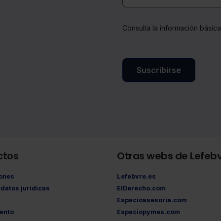
Consulta la información básic
Suscribirse
ctos
Otras webs de Lefeb
iones
Lefebvre.es
datos jurídicas
ElDerecho.com
Espacioasesoria.com
ento
Espaciopymes.com