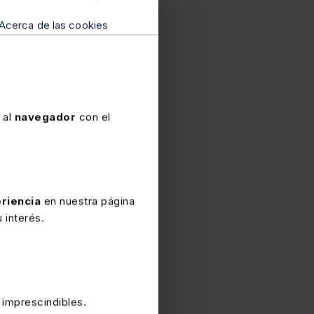
dad Social' en la
ha acreditado que la
Acerca de las cookies
 revoca la sanción de
 la ha dictado, por razón
 al
navegador
con el
2026
establecidos para la
riencia
en nuestra página
dad Social
en sus
 interés.
 incluye un capítulo
 imprescindibles.