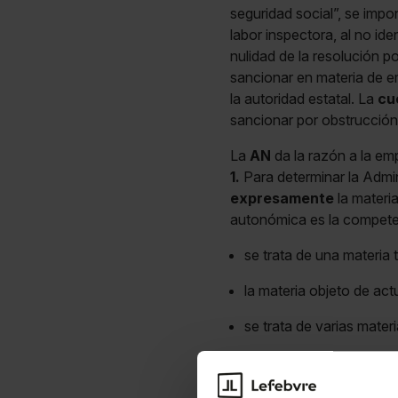
seguridad social”, se imp
labor inspectora, al no ide
nulidad de la resolución 
sancionar en materia de 
la autoridad estatal. La
cu
sancionar por obstrucción 
La
AN
da la razón a la em
1.
Para determinar la Admin
expresamente
la materia
autonómica es la compet
se trata de una materia
la materia objeto de act
se trata de varias mater
2.
En el caso, la sanción e
vigente, la
competencia