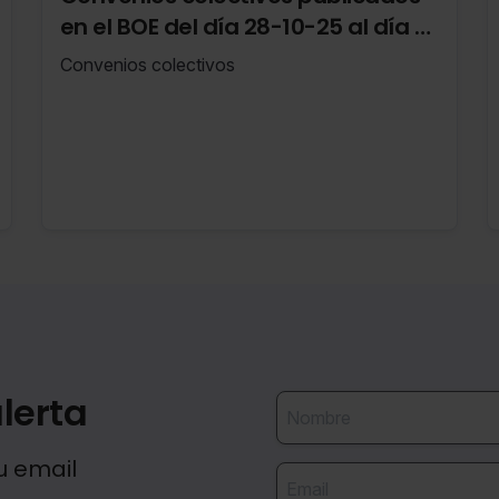
en el BOE del día 28-10-25 al día 3-
11-25
Convenios colectivos
lerta
u email