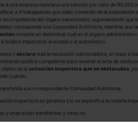
one a una empresa murciana una sanción por valor de 90.000 eu
ntificar a 9 trabajadores que salen corriendo de la explotación 
por incompetencia del órgano sancionador, argumentando que 
empleo corresponde a la Comunidad Autónoma, mientras que la
estión
consiste en determinar cuál es el órgano administrativ
a la labor inspectora: el estatal o el autonómico.
presa y
declara
nula la resolución sancionadora, en base a lo
istración pública competente para resolver el acta de obstruc
 objeto de la
actuación inspectora que se obstaculiza
, ya
ente cuando:
 transferida a la correspondiente Comunidad Autónoma;
uación inspectora es genérica (no se especifica la materia ins
ias y unas están transferidas y otras no.
s impuesta por la autoridad estatal cuando, conforme la distri
para sancionar
en materia de empleo
corresponde a la Com