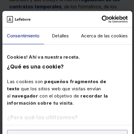
contratos temporales
, de los formativos, de los
nuevos contratos fijos-discontinuos, y las nuevas
reglas sobre concatenación de contratos.
Precio
100 €
Consentimiento
Detalles
Acerca de las cookies
Ver memento
Cookies! Ahí va nuestra receta.
¿Qué es una cookie?
Las cookies son
pequeños fragmentos de
texto
que los sitios web que visitas envían
al
navegador
con el objetivo de
recordar la
información sobre tu visita
.
Laboral
¿Para qué las utilizamos?
En Lefebvre utilizamos las cookies con
fines