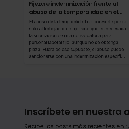
Fijeza e indemnización frente al
abuso de la temporalidad en el
empleo público
El abuso de la temporalidad no convierte por sí
solo al trabajador en fijo, sino que es necesaria
la superación de una convocatoria para
personal laboral fijo, aunque no se obtenga
plaza. Fuera de ese supuesto, el abuso puede
sancionarse con una indemnización específica
que compense el perjuicio y que es
independiente y compatible con la
indemnización por extinción del contrato.
Inscríbete en nuestra a
Recibe los posts más recientes en t