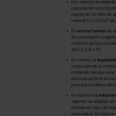
Con relación al
control
negociación e inscripció
registro en un filtro de
material (LO 3/2007 art.
El
control formal
del re
documentación exigible, 
comisión ad hoc no habi
art.5.3, 5.6 y 11).
En cambio, la
legalidad
corrección de la comisió
contenido del plan a las
esa sola razón el acceso
para que la validez del
En cuanto a la
adaptaci
vigentes se adapten en 
entrada en vigor del r
automática. Se impone 