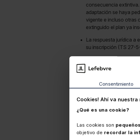
consecuencia extintiva.
adaptación se haya pedi
vigente e incluso otras
extinguido el plan ya in
La respuesta jurídica a 
su inscripción (TS 27-
Consentimiento
Cookies! Ahí va nuestra 
¿Qué es una cookie?
Las cookies son
pequeños
objetivo de
recordar la in