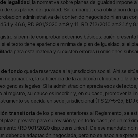
 de legalidad
, la normativa sobre planes de igualdad impone a
n de sus planes de igualdad. Sin embargo, esa obligación de pu
 aprobación administrativa del contenido negociado ni en un cont
45.1 y 46.6; RD 901/2020 art.9 y 11; RD 713/2010 art.2.1.f y 8.
gistro sí permite comprobar extremos básicos: quién presenta la 
si el texto tiene apariencia mínima de plan de igualdad, si el p
litada para esta materia y si existen errores u omisiones sub
 de fondo
queda reservada a la jurisdicción social. Ahí se sit
n negociadora, la suficiencia de la auditoría retributiva o la ad
 exigencias legales. Si la administración aprecia esos defecto
 al registro; su cauce es inscribir y, en su caso, promover la im
 instrumento se decida en sede jurisdiccional (TS 27-5-25, EDJ
ón transitoria
de los planes anteriores al Reglamento, se est
el plazo previsto para su revisión y, en todo caso, en un máx
eglamento (RD 901/2020 disp.trans.única). De ese mandato no 
un deber de adaptación negociada, pero no se asocia expresa