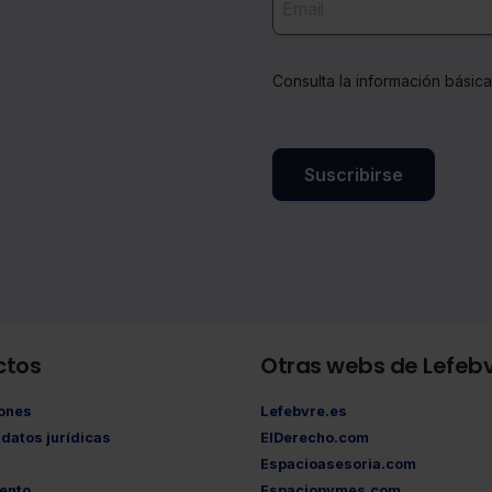
Consulta la información básic
Suscribirse
ctos
Otras webs de Lefeb
iones
Lefebvre.es
datos jurídicas
ElDerecho.com
Espacioasesoria.com
ento
Espaciopymes.com