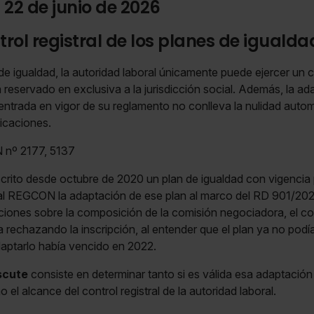
 22 de junio de 2026
rol registral de los planes de igualda
 de igualdad, la autoridad laboral únicamente puede ejercer un c
á reservado en exclusiva a la jurisdicción social. Además, la 
 entrada en vigor de su reglamento no conlleva la nulidad automá
ficaciones.
nº 2177, 5137
crito desde octubre de 2020 un plan de igualdad con vigencia
 al REGCON la adaptación de ese plan al marco del RD 901/2020
ciones sobre la composición de la comisión negociadora, el co
rechazando la inscripción, al entender que el plan ya no podía
daptarlo había vencido en 2022.
scute
consiste en determinar tanto si es válida esa adaptación 
o el alcance del control registral de la autoridad laboral.