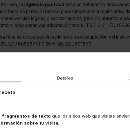
 Por eso, la
vigencia pactada
del plan anterior no desaparece
do fuera de plazo. El retraso puede implicar incumplimiento, d
 consecuencias legales o sancionadoras, pero no autoriza a de
scrito ni a bloquear una adaptación tardía (TS 1-6-21, EDJ 5956
esa falta de actualización es la revisión o adaptación del instr
5-25, EDJ 608687).TS 28-5-26, EDJ 601870
Memento Social 2026
Detalles
Memento de referencia en el ámbito jurídico con toda la
in
receta.
y de Seguridad Social
en un solo volumen. Actualizado, co
últimas reformas y la jurisprudencia y doctrina. Incluye el se
Mementos” y alertas semanales por e-mail para que no se 
novedad.
 fragmentos de texto
que los sitios web que visitas envían
formación sobre tu visita
.
Precio
192 €