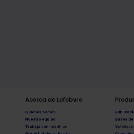
Acerca de Lefebvre
Produ
Quiénes somos
Publicac
Nuestro equipo
Bases de 
Trabaja con nosotros
Software
Grupo Lefebvre-Sarrut
Conocimi