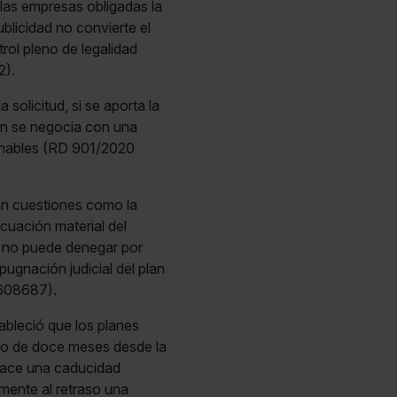
 las empresas obligadas la
blicidad no convierte el
rol pleno de legalidad
2).
solicitud, si se aporta la
lan se negocia con una
sanables (RD 901/2020
úan cuestiones como la
ecuación material del
s, no puede denegar por
pugnación judicial del plan
 608687).
ableció que los planes
imo de doce meses desde la
nace una caducidad
mente al retraso una