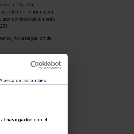
 solo porque la
esajuste con la normativa
clarar administrativamente
28).
umento, no la negación de
Acerca de las cookies
formación laboral
n el análisis de las
rvicio “Extras
te escape ninguna
 al
navegador
con el