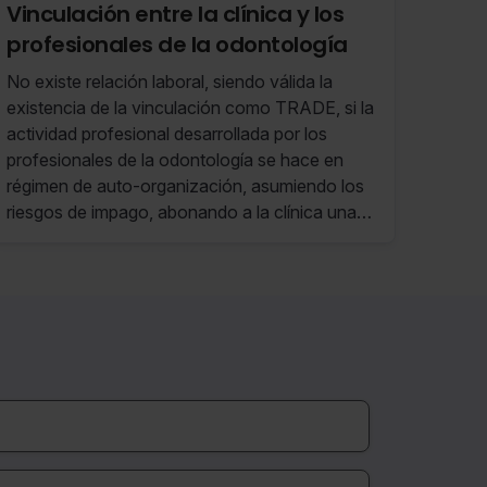
Vinculación entre la clínica y los
profesionales de la odontología
No existe relación laboral, siendo válida la
existencia de la vinculación como TRADE, si la
actividad profesional desarrollada por los
profesionales de la odontología se hace en
régimen de auto-organización, asumiendo los
riesgos de impago, abonando a la clínica una
cantidad por el uso de sus instalaciones, sin
ingresos fijos o clientela mínima garantizada
por la franquiciada (ni por la franquiciadora),
sin prohibición de desarrollar la actividad en
otras clínicas