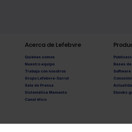
Acerca de Lefebvre
Produ
Quiénes somos
Publicac
Nuestro equipo
Bases de 
Trabaja con nosotros
Software
Grupo Lefebvre-Sarrut
Conocimi
Sala de Prensa
Actualid
Sistemática Memento
Ebooks gr
Canal ético