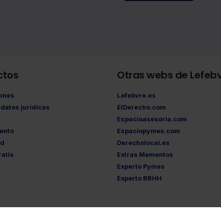
ctos
Otras webs de Lefeb
iones
Lefebvre.es
datos jurídicas
ElDerecho.com
Espacioasesoria.com
ento
Espaciopymes.com
ad
Derecholocal.es
atis
Extras Mementos
Experto Pymes
Experto RRHH