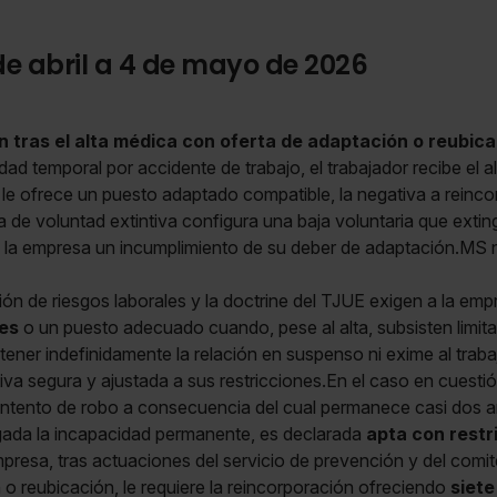
de abril a 4 de mayo de 2026
n tras el alta médica con oferta de adaptación o reubic
ad temporal por accidente de trabajo, el trabajador recibe el 
a le ofrece un puesto adaptado compatible, la negativa a rei
de voluntad extintiva configura una baja voluntaria que exting
 a la empresa un incumplimiento de su deber de adaptación.M
n de riesgos laborales y la doctrine del TJUE exigen a la empr
es
o un puesto adecuado cuando, pese al alta, subsisten limit
ener indefinidamente la relación en suspenso ni exime al trab
ativa segura y ajustada a sus restricciones.En el caso en cuesti
 intento de robo a consecuencia del cual permanece casi dos 
gada la incapacidad permanente, es declarada
apta con restr
resa, tras actuaciones del servicio de prevención y del comit
 o reubicación, le requiere la reincorporación ofreciendo
siete