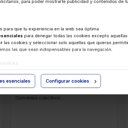
icitarios, para poder mostrarte publicidad y contenidos de tu
es para que tu experiencia en la web sea óptima
 esenciales
para denegar todas las cookies excepto aquellas
ar
las cookies y seleccionar solo aquellas que quieras permiti
remos las que sean indispensables para la navegación.
rte
 cookies
17 MARZO 2026
Convenios colectivos publicados
ies esenciales
Configurar cookies
en el BOE del día 17-3-26 al día 23-
3-26
Convenios colectivos