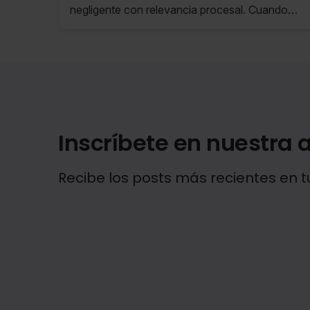
negligente con relevancia procesal. Cuando
esa práctica afecta de forma extensa a la
fundamentación del recurso, justifica la
apertura de una pieza separada para depurar la
eventual mala fe procesal del letrado.
Inscríbete en nuestra a
Recibe los posts más recientes en t