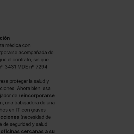
ación
alta médica con
ncorporarse acompañada de
ue el contrato, sin que
S nº 3431 MDE nº 7294
esa proteger la salud y
aciones. Ahora bien, esa
ajador de
reincorporarse
ón, una trabajadora de una
años en IT con graves
icciones
(necesidad de
é de seguridad y salud
 oficinas cercanas a su