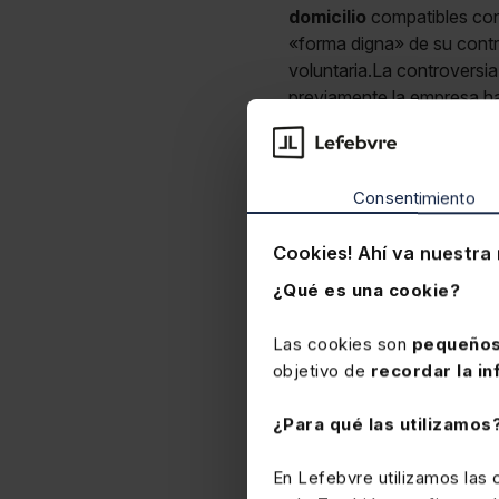
domicilio
compatibles con 
«forma digna» de su contra
voluntaria.La controversia
previamente la empresa h
a mantener la relación lab
seguridad y salud, de un 
consta que no ha exigido 
Consentimiento
continuidad laboral en co
adaptación o reubicaci
Cookies! Ahí va nuestra 
cercanas al domicilio, com
una ruptura imputable a l
¿Qué es una cookie?
condiciones ofrecidas; por
la imposibilidad de reincor
Las cookies son
pequeños
destinos compatibles.TS
objetivo de
recordar la in
¿Para qué las utilizamos
En Lefebvre utilizamos las