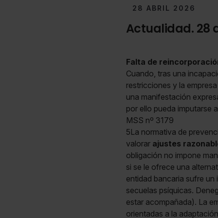
28 ABRIL 2026
Actualidad. 28 
Falta de reincorporació
Cuando, tras una incapacid
restricciones y la empres
una manifestación expresa 
por ello pueda imputarse
MSS nº 3179
5La normativa de prevenció
valorar
ajustes razonabl
obligación no impone mant
si se le ofrece una altern
entidad bancaria sufre un
secuelas psíquicas. Dene
estar acompañada). La emp
orientadas a la adaptación