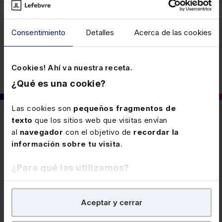
Consentimiento
Detalles
Acerca de las cookies
Laboral
Cookies! Ahí va nuestra receta.
¿Qué es una cookie?
Las cookies son
pequeños fragmentos de
También puede interesarte
texto
que los sitios web que visitas envían
al
navegador
con el objetivo de
recordar la
información sobre tu visita
.
18 JUNIO 2024
¿Para qué las utilizamos?
Momento de la comunicación del
despido objetivo a los representantes
En Lefebvre utilizamos las cookies con
fines
de los trabajadores (RS 24/24 11 de
Es válida la entrega de la copia de la carta de despido
Aceptar y cerrar
analíticos
para tratar de
mejorar tu experiencia
en
Junio de 2024 al 17 de Junio de 2024)
objetivo a los representantes de los trabajadores 4
nuestra página web. También con fines publicitarios,