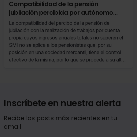
Compatibilidad de la pensión
jubilación percibida por autónomo
societario con la percepción de
La compatibilidad del percibo de la pensión de
ingresos inferiores al SMI
jubilación con la realización de trabajos por cuenta
propia cuyos ingresos anuales totales no superen el
SMI no se aplica a los pensionistas que, por su
posición en una sociedad mercantil, tiene el control
efectivo de la misma, por lo que se procede a su alta
en el RETA (autónomos societarios).
Inscríbete en nuestra alerta
Recibe los posts más recientes en tu
email