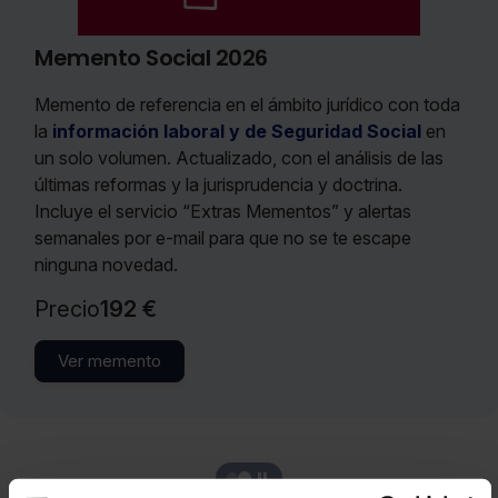
Memento Social 2026
Memento de referencia en el ámbito jurídico con toda
la
información laboral y de Seguridad Social
en
un solo volumen. Actualizado, con el análisis de las
últimas reformas y la jurisprudencia y doctrina.
Incluye el servicio “Extras Mementos” y alertas
semanales por e-mail para que no se te escape
ninguna novedad.
Precio
192 €
Ver memento