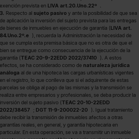
exención prevista en
LIVA art.20.Uno.22º
.
3.
Respecto al
sujeto pasivo
y ante la posibilidad de que sea
de aplicación la inversión del sujeto prevista para las entregas
de bienes de inmuebles en ejecución de garantía (
LIVA art.
84.Uno.2º.e
), recuerda la Administración la necesidad de
que se cumpla esta premisa básica que no es otra de que el
bien se entregue como consecuencia de la ejecución de la
garantía (
TEAC 20-9-22EDD 2022/37410
). A estos
efectos, se ha considerado como de
naturaleza jurídica
análoga
al de una hipoteca las cargas urbanísticas vigentes
en el registro, lo que conlleva que si el adquirente de estas
parcelas se obliga al pago de las mismas y la transmisión se
realiza entre empresarios y profesionales, se deba producir la
inversión del sujeto pasivo (
TEAC 20-10-22EDD
2022/38457
;
DGT 11-9-200022-20
). Igual tratamiento
debe recibir la transmisión de inmuebles afectos a otras
garantías reales, en general, y garantía hipotecaria en
particular. En esta operación, se va a transmitir un inmueble