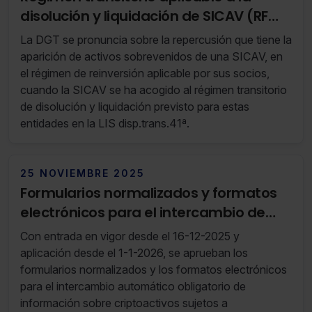
disolución y liquidación de SICAV (RF
14/24 02 de Abril de 2024 al 08 de Abril
La DGT se pronuncia sobre la repercusión que tiene la
de 2024)
aparición de activos sobrevenidos de una SICAV, en
el régimen de reinversión aplicable por sus socios,
cuando la SICAV se ha acogido al régimen transitorio
de disolución y liquidación previsto para estas
entidades en la LIS disp.trans.41ª.
25 NOVIEMBRE 2025
Formularios normalizados y formatos
electrónicos para el intercambio de
información sobre criptoactivos
Con entrada en vigor desde el 16-12-2025 y
aplicación desde el 1-1-2026, se aprueban los
formularios normalizados y los formatos electrónicos
para el intercambio automático obligatorio de
información sobre criptoactivos sujetos a