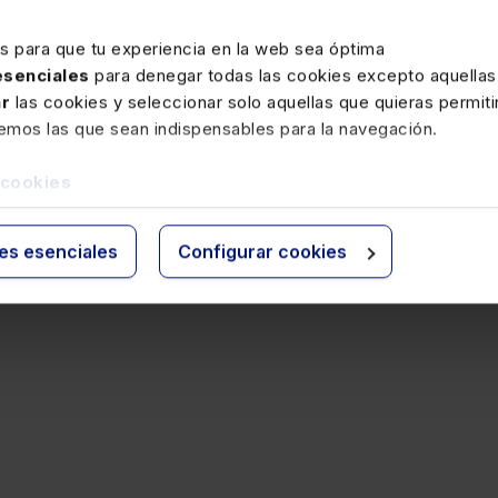
información fiscal
, con ejemplos prácticos respaldados po
de legislación, jurisprudencia y doctrina. Incluye el servicio
es para que tu experiencia en la web sea óptima
que permite comprobar en cualquier momento si un número m
 esenciales
para denegar todas las cookies excepto aquellas
modificado, y alertas semanales por e-mail con las novedade
ar
las cookies y seleccionar solo aquellas que quieras permiti
remos las que sean indispensables para la navegación.
Precio
192 €
 cookies
Ver memento
ies esenciales
Configurar cookies