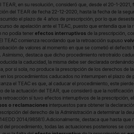
l TEAR, en su resolución, consideró que, desde el 20-1-2021, f
ución del TEAR de fecha 22-12-2020, hasta la fecha de la seg
currido el plazo de 4 años de prescripción, por lo que desesti
ecurso de apelación ante el TEAC, puesto que entendía que la
ón no podía tener
efectos interruptivos
de la prescripción, co
.El TEAC comienza recordando que la retroacción supuso
volv
bación de valores al momento en que se cometió el defecto f
ón. Asimismo, destaca que dicho procedimiento retrotraído cadu
producida la caducidad, la misma debe ser declarada ordenándos
, por si sola, no produce la prescripción de los derechos de la
en los procedimientos caducados no interrumpen el plazo de pr
anza el TEAC es que, al caducar el procedimiento, este pierde la
o de la actuación del TEAR, que consideró que la notificación 
 retroacción sí tuvo efectos interruptivos de la prescripción, 
sos o reclamaciones
interpuestos para obtener la declaraci
rescripción del derecho de la Administración a determinar la
4EDD 2014/98581).Adicionalmente, destaca que hasta que n
 del procedimiento, todas las actuaciones posteriores se cons
que la falta del
efecto interruptivo
de la prescripción es
ex