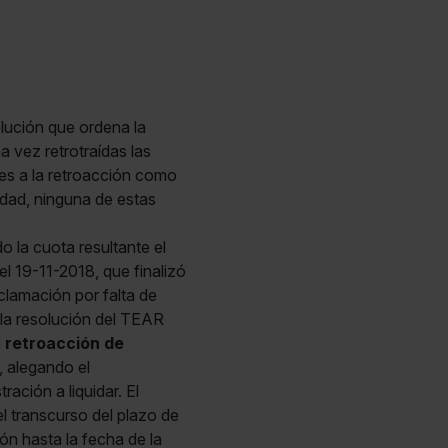
olución que ordena la
a vez retrotraídas las
es a la retroacción como
dad, ninguna de estas
o la cuota resultante el
el 19-11-2018, que finalizó
clamación por falta de
 la resolución del TEAR
a
retroacción de
, alegando el
ación a liquidar. El
l transcurso del plazo de
ón hasta la fecha de la