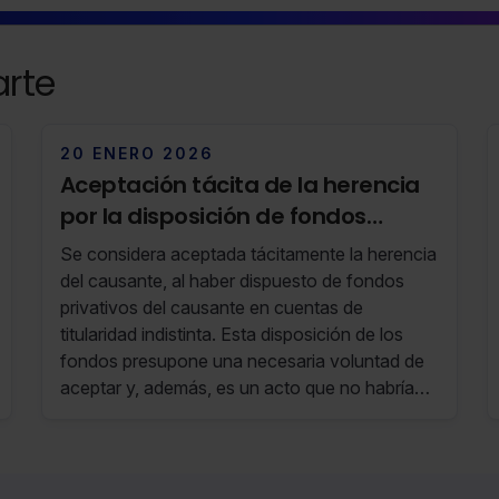
rte
20 ENERO 2026
Aceptación tácita de la herencia
por la disposición de fondos
privativos del causante (RF 03/26
Se considera aceptada tácitamente la herencia
13 de Enero de 2026 al 19 de Enero
del causante, al haber dispuesto de fondos
de 2026)
privativos del causante en cuentas de
titularidad indistinta. Esta disposición de los
fondos presupone una necesaria voluntad de
aceptar y, además, es un acto que no habría
derecho a ejecutar sin la cualidad de heredero,
pues solo como heredero podía adquirir su
propiedad. La consecuencia de esta retirada
de fondos es la aceptación tácita de la