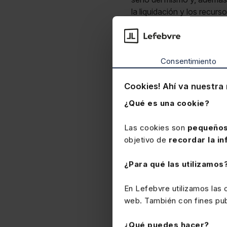
la liquidación y los recur
carácter previo a la re
la que se acordaba la retr
prescripción puesto que se
tributos que había caducad
Consentimiento
tiene efectos interruptivos
caduca, dado que tanto la
Cookies! Ahí va nuestra 
único procedimiento
, t
¿Qué es una cookie?
interrumpir la prescripció
concluye que el
plazo de
Las cookies son
pequeños
autoliquidación, en 2015, 
objetivo de
recordar la in
Administración a liquida
¿Para qué las utilizamos
En Lefebvre utilizamos las
web. También con fines publ
¿Qué puedes hacer?