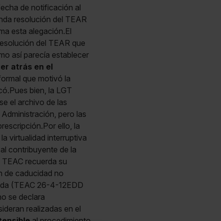
echa de notificación al
unda resolución del TEAR
ma esta alegación.El
 resolución del TEAR que
mo así parecía establecer
er atrás en el
ormal que motivó la
có.Pues bien, la LGT
e el archivo de las
 Administración, pero las
escripción.Por ello, la
 virtualidad interruptiva
al contribuyente de la
el TEAC recuerda su
ón de caducidad no
 deuda (TEAC 26-4-12EDD
o se declara
ideran realizadas en el
tensible
al procedimiento,