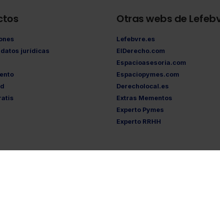
ctos
Otras webs de Lefeb
iones
Lefebvre.es
datos jurídicas
ElDerecho.com
Espacioasesoria.com
ento
Espaciopymes.com
ad
Derecholocal.es
atis
Extras Mementos
Experto Pymes
Experto RRHH
tica de privacidad
·
Política de cookies
·
Condiciones de contratación