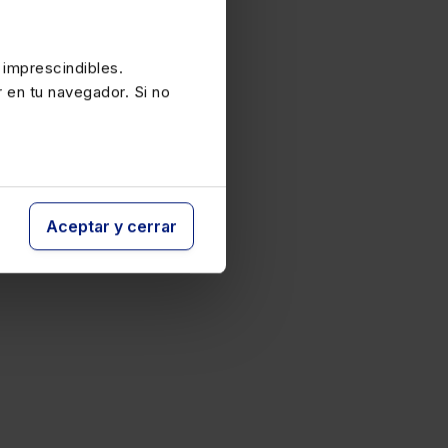
r más de 24.700 citas
 “Extras Mementos”,
arginal ha sido
 imprescindibles.
s.
r en tu navegador. Si no
Aceptar y cerrar