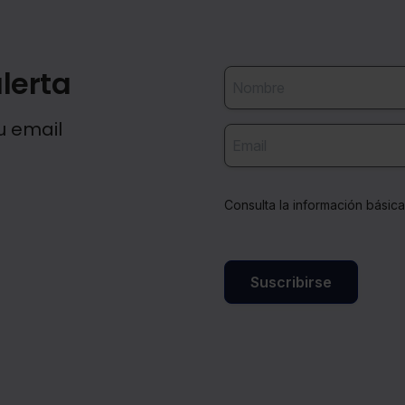
herencia. La posterior renuncia a la herencia
ante notario tras iniciarse las actuaciones de
inspección tributaria, no es oponible a estas,
lerta
pues la aceptación de la herencia, aunque sea
tácita, es irrevocable.
u email
Consulta la información básic
Suscribirse