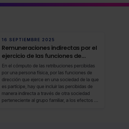
16 SEPTIEMBRE 2025
Remuneraciones indirectas por el
ejercicio de las funciones de
dirección
En el cómputo de las retribuciones percibidas
por una persona física, por las funciones de
dirección que ejerce en una sociedad de la que
es partícipe, hay que incluir las percibidas de
manera indirecta a través de otra sociedad
perteneciente al grupo familiar, a los efectos de
la aplicación de la exención por participaciones
en entidades prevista en la LIP.