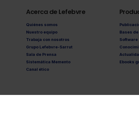
Acerca de Lefebvre
Produ
Quiénes somos
Publicac
Nuestro equipo
Bases de 
Trabaja con nosotros
Software
Grupo Lefebvre-Sarrut
Conocimi
Sala de Prensa
Actualid
Sistemática Memento
Ebooks gr
Canal ético
Aviso legal
·
Polí
©Lefebvre
2026. Todos los derechos reservados.