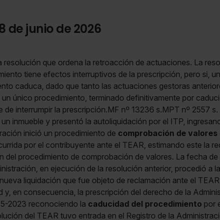
8 de junio de 2026
a resolución que ordena la retroacción de actuaciones. La res
ento tiene efectos interruptivos de la prescripción, pero si, un
ento caduca, dado que tanto las actuaciones gestoras anterior
 un único procedimiento, terminado definitivamente por caduci
e de interrumpir la prescripción.MF nº 13236 s.MPT nº 2557 s.
 un inmueble y presentó la autoliquidación por el ITP, ingresand
ración inició un procedimiento de
comprobación de valores
currida por el contribuyente ante el TEAR, estimando este la re
ón del procedimiento de comprobación de valores. La fecha de
istración, en ejecución de la resolución anterior, procedió a l
nueva liquidación que fue objeto de reclamación ante el TEAR
 y, en consecuencia, la prescripción del derecho de la Administr
30-5-2023 reconociendo la
caducidad del procedimiento
por e
ución del TEAR tuvo entrada en el Registro de la Administraci