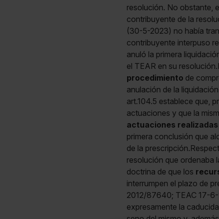
resolución. No obstante, e
contribuyente de la resol
(30-5-2023) no había trans
contribuyente interpuso r
anuló la primera liquidaci
el TEAR en su resolución
procedimiento
de compro
anulación de la liquidaci
art.104.5 establece que, 
actuaciones y que la misma
actuaciones realizadas
primera conclusión que alc
de la prescripción.Respect
resolución que ordenaba la
doctrina de que los
recur
interrumpen el plazo de p
2012/87640; TEAC 17-6-1
expresamente la caducidad
seno del mismo y, además, 