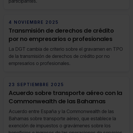
indispensables para la navegación.
participantes.
Saber más acerca de las cookies
4 NOVIEMBRE 2025
Transmisión de derechos de crédito
por no empresarios o profesionales
La DGT cambia de criterio sobre el gravamen en TPO
de la transmisión de derechos de crédito por no
empresarios o profesionales.
23 SEPTIEMBRE 2025
Acuerdo sobre transporte aéreo con la
Commonwealth de las Bahamas
Acuerdo entre España y la Commonwealth de las
Bahamas sobre transporte aéreo, que establece la
exención de impuestos o gravámenes sobre los
beneficios e ingresos de las operaciones de servicios