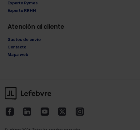
Experto Pymes
Experto RRHH
Atención al cliente
Gastos de envío
Contacto
Mapa web
©Lefebvre
2026. Todos los derechos reservados.
Aviso legal
·
Política de privacidad
·
Política