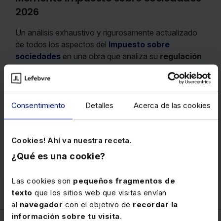
2026
Un análisis exhaustivo y rigurosamente actualizado
de todos los aspectos del
Impuesto sobre
sociedades
en una obra que analiza su
regulación
y aplicación
y en la que se abordan los distintos
regímenes especiales del impuesto a los que puede
estar sujeta una entidad, por su objeto social, por el
volumen de operaciones o por su proyección
Consentimiento
Detalles
Acerca de las cookies
internacional.
Precio
136 €
Cookies! Ahí va nuestra receta.
¿Qué es una cookie?
Ver memento
Las cookies son
pequeños fragmentos de
texto
que los sitios web que visitas envían
al
navegador
con el objetivo de
recordar la
información sobre tu visita
.