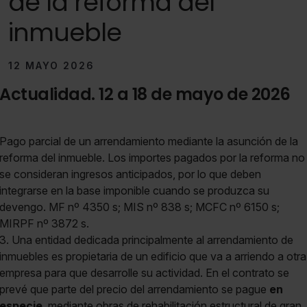
de la reforma del
inmueble
12 MAYO 2026
Actualidad. 12 a 18 de mayo de 2026
Pago parcial de un arrendamiento mediante la asunción de la
reforma del inmueble. Los importes pagados por la reforma no
se consideran ingresos anticipados, por lo que deben
integrarse en la base imponible cuando se produzca su
devengo. MF nº 4350 s; MIS nº 838 s; MCFC nº 6150 s;
MIRPF nº 3872 s.
3. Una entidad dedicada principalmente al arrendamiento de
inmuebles es propietaria de un edificio que va a arriendo a otra
empresa para que desarrolle su actividad. En el contrato se
prevé que parte del precio del arrendamiento se pague
en
especie
, mediante obras de rehabilitación estructural de gran