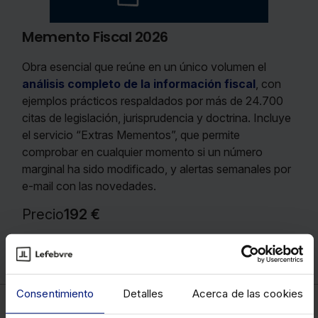
Memento Fiscal 2026
Obra esencial que reúne en un único volumen el
análisis completo de la información fiscal
, con
ejemplos prácticos respaldados por más de 24.700
citas de legislación, jurisprudencia y doctrina. Incluye
el servicio “Extras Mementos”, que permite
comprobar en cualquier momento si un número
marginal ha sido modificado, y alertas semanales por
e-mail con las novedades.
Precio
192 €
Ver memento
Consentimiento
Detalles
Acerca de las cookies