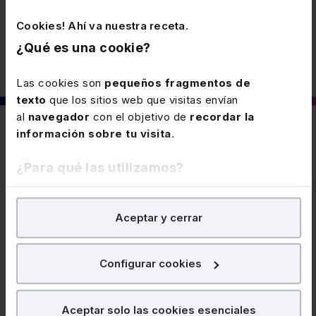
Fiscal
Cookies! Ahí va nuestra receta.
¿Qué es una cookie?
Las cookies son
pequeños fragmentos de
texto
que los sitios web que visitas envían
al
navegador
con el objetivo de
recordar la
También puede interesarte
información sobre tu visita
.
¿Para qué las utilizamos?
30 JUNIO 2026
En Lefebvre utilizamos las cookies con
fines
Modificación del tipo de gravamen del
Aceptar y cerrar
analíticos
para tratar de
mejorar tu experiencia
en
Impuesto sobre el valor de la
nuestra página web. También con fines publicitarios,
producción de la energía eléctrica
Con efectos para el ejercicio 2027 se reduce el tipo
para poder mostrarte publicidad y contenidos de tu
Configurar cookies
del impuesto, reduciéndose al 0% para el ejercicio
interés.
2028 y siguientes.
¿Qué puedes hacer?
Aceptar solo las cookies esenciales