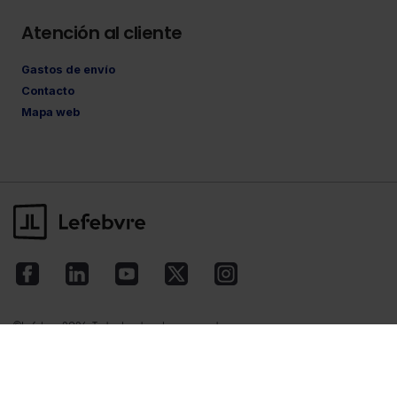
Atención al cliente
Gastos de envío
Contacto
Mapa web
©Lefebvre
2026. Todos los derechos reservados.
Aviso legal
·
Política de privacidad
·
Política
de cookies
·
Condiciones de contratación