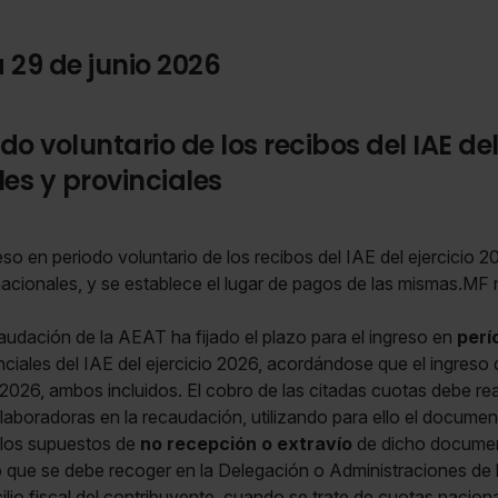
 29 de junio 2026
do voluntario de los recibos del IAE de
es y provinciales
reso en periodo voluntario de los recibos del IAE del ejercicio 
 nacionales, y se establece el lugar de pagos de las mismas.
dación de la AEAT ha fijado el plazo para el ingreso en
perí
ciales del IAE del ejercicio 2026, acordándose que el ingreso 
026, ambos incluidos. El cobro de las citadas cuotas debe real
aboradoras en la recaudación, utilizando para ello el documen
n los supuestos de
no recepción o extravío
de dicho document
do que se debe recoger en la Delegación o Administraciones d
cilio fiscal del contribuyente, cuando se trate de cuotas naciona