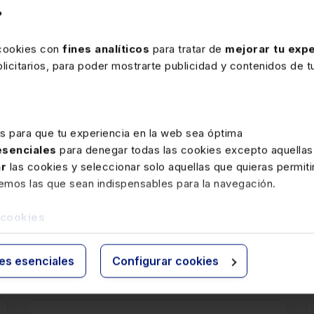
modificado, y alertas semanales por e-mail con las novedade
?
Precio
192 €
 cookies con
fines analíticos
para tratar de
mejorar tu expe
Ver memento
icitarios, para poder mostrarte publicidad y contenidos de tu
es para que tu experiencia en la web sea óptima
 esenciales
para denegar todas las cookies excepto aquellas
ar
las cookies y seleccionar solo aquellas que quieras permiti
remos las que sean indispensables para la navegación.
 cookies
ies esenciales
Configurar cookies
rte