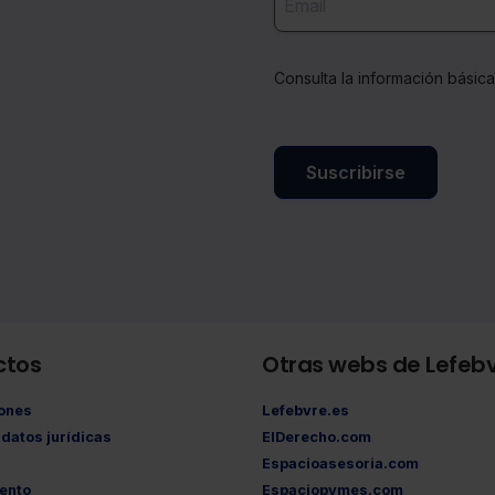
Consulta la información básic
Suscribirse
ctos
Otras webs de Lefeb
iones
Lefebvre.es
datos jurídicas
ElDerecho.com
Espacioasesoria.com
ento
Espaciopymes.com