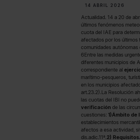
14 ABRIL 2026
Actualidad. 14 a 20 de ab
últimos fenómenos meteorol
cuota del IAE para determi
afectados por los últimos
comunidades autónomas d
6Entre las medidas urgen
diferentes municipios de 
correspondiente al
ejerci
marítimo-pesqueros, turíst
en los municipios afecta
art.23.2).La Resolución a
las cuotas del IBI no pued
verificación
de las circu
cuestiones:
1)
Ámbito de 
establecimientos mercantil
afectos a esa actividad, 
dis.adic.11ª.
2) Requisitos