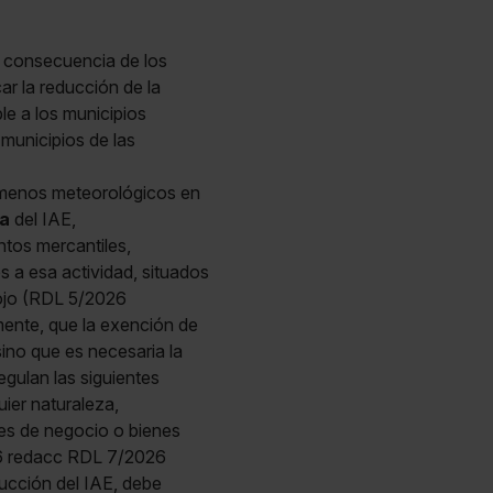
o consecuencia de los
ar la reducción de la
le a los municipios
municipios de las
ómenos meteorológicos en
ta
del IAE,
entos mercantiles,
s a esa actividad, situados
lojo (RDL 5/2026
ente, que la exención de
sino que es necesaria la
egulan las siguientes
uier naturaleza,
les de negocio o bienes
026 redacc RDL 7/2026
ucción del IAE, debe