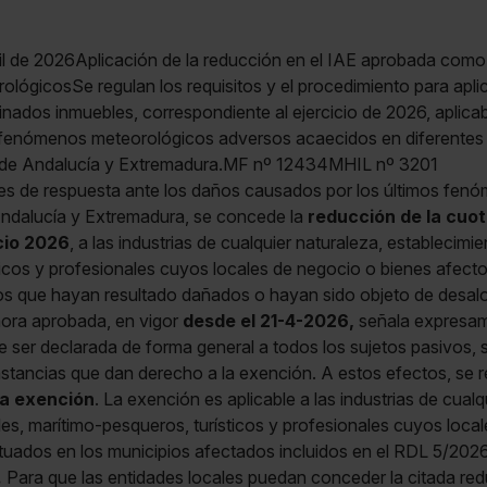
ril de 2026Aplicación de la reducción en el IAE aprobada com
ógicosSe regulan los requisitos y el procedimiento para aplic
nados inmuebles, correspondiente al ejercicio de 2026, aplicab
 fenómenos meteorológicos adversos acaecidos en diferentes 
e Andalucía y Extremadura.MF nº 12434MHIL nº 3201
tes de respuesta ante los daños causados por los últimos fen
Andalucía y Extremadura, se concede la
reducción de la cuo
cio 2026
, a las industrias de cualquier naturaleza, establecimi
icos y profesionales cuyos locales de negocio o bienes afecto
dos que hayan resultado dañados o hayan sido objeto de desa
hora aprobada, en vigor
desde el 21-4-2026,
señala expresam
e ser declarada de forma general a todos los sujetos pasivos, 
nstancias que dan derecho a la exención. A estos efectos, se r
la exención
. La exención es aplicable a las industrias de cualq
es, marítimo-pesqueros, turísticos y profesionales cuyos loca
situados en los municipios afectados incluidos en el RDL 5/2
.
Para que las entidades locales puedan conceder la citada red