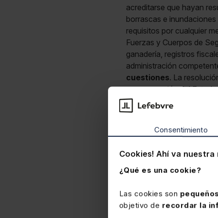
acreditarse que hayan res
borrascas e inundaciones
requisitos por cualquier 
Fuerzas y Cuerpos de Segu
ganadería, registros fisca
administración competente 
cuestiones
. La resoluci
compensación del Estado 
4-26, BOE 20-4-26EDL 
Consentimiento
Cookies! Ahí va nuestra 
¿Qué es una cookie?
Las cookies son
pequeños
objetivo de
recordar la in