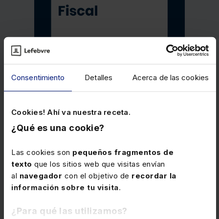
Consentimiento
Detalles
Acerca de las cookies
Cookies! Ahí va nuestra receta.
¿Qué es una cookie?
Las cookies son
pequeños fragmentos de
texto
que los sitios web que visitas envían
al
navegador
con el objetivo de
recordar la
Memento Fiscal 2026
información sobre tu visita
.
Obra esencial que reúne en un único volumen el
análisis completo de la información fiscal
, con
¿Para qué las utilizamos?