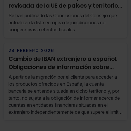
revisada de la UE de países y territorios
no cooperadores a efectos fiscales
Se han publicado las Conclusiones del Consejo que
actualizan la lista europea de jurisdicciones no
cooperativas a efectos fiscales
24 FEBRERO 2026
Cambio de IBAN extranjero a español.
Obligaciones de información sobre
bienes situados en el extranjero
A partir de la migración por el cliente para acceder a
los productos ofrecidos en España, la cuenta
bancaria se entiende situada en dicho territorio y, por
tanto, no sujeta a la obligación de informar acerca de
cuentas en entidades financieras situadas en el
extranjero independientemente de que supere el límite
de 50.000 euros.