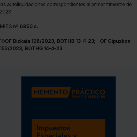
las autoliquidaciones correspondientes al primer trimestre de
2023.
MIES nº
6850 s.
10
OF Bizkaia 128/2023, BOTHB 13-4-23;
OF Gipuzkoa
153/2023, BOTHG 14-4-23