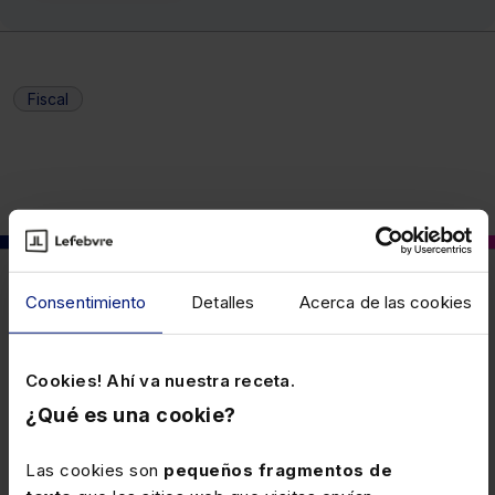
Fiscal
También puede interesarte
Consentimiento
Detalles
Acerca de las cookies
14 ABRIL 2026
Cookies! Ahí va nuestra receta.
Vinculación en IRPF del valor aceptado
¿Qué es una cookie?
en una liquidación definitiva del ISD
Las cookies son
pequeños fragmentos de
El valor aceptado en una liquidación definitiva en el