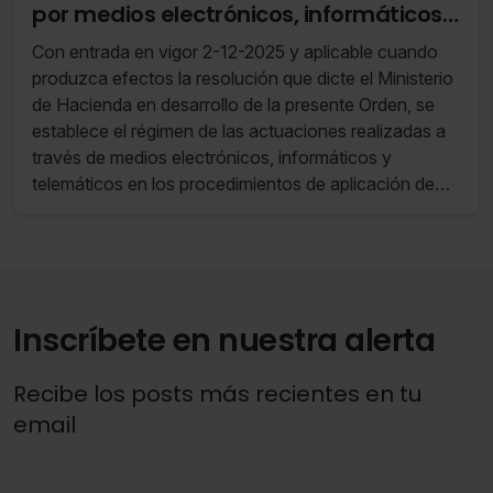
por medios electrónicos, informáticos y
solo aquellas que quieras permitir en tu navegador. Si
telemáticos que correspondan a la
no seleccionas ninguna utilizaremos las que sean
Con entrada en vigor 2-12-2025 y aplicable cuando
indispensables para la navegación.
Dirección General de Tributos
produzca efectos la resolución que dicte el Ministerio
de Hacienda en desarrollo de la presente Orden, se
Saber más acerca de las cookies
establece el régimen de las actuaciones realizadas a
través de medios electrónicos, informáticos y
telemáticos en los procedimientos de aplicación de
los tributos cuya tramitación corresponda a la
Dirección General de Tributos y se prevé la
aprobación del formulario y modelo de representación
de carácter voluntario para dichos procedimientos.
Inscríbete en nuestra alerta
Recibe los posts más recientes en tu
email