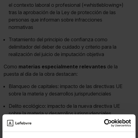
el contexto laboral o profesional («whistleblowing»)
tras la aprobación de la Ley de protección de las
personas que informan sobre infracciones
normativas
Tratamiento del principio de confianza como
delimitador del deber de cuidado y criterio para la
realización del juicio de imputación objetiva
Como
materias especialmente relevantes
de la
puesta al día de la obra destacan:
Blanqueo de capitales: impacto de las directivas UE
sobre la materia y desarrollos jurisprudenciales
Delito ecológico: impacto de la nueva directiva UE
sobre la materia y desarrollos jurisprudenciales
Puesta al día en materia de responsabilidad penal de
las personas jurídicas tras la consolidación de la