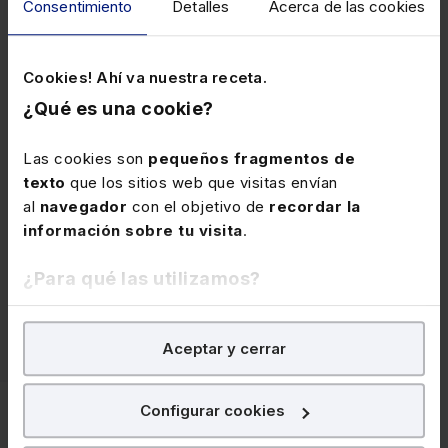
Consentimiento
Detalles
Acerca de las cookies
doctrina del Tribunal Supremo, con más de cuarenta
sentencias sobre la materia
Consolidación de un importante cuerpo de doctrina
Cookies! Ahí va nuestra receta.
jurisprudencial sobre los contornos del delito de
¿Qué es una cookie?
administración desleal
Las cookies son
pequeños fragmentos de
Primeros casos de aplicación del delito de corrupción
texto
que los sitios web que visitas envían
en los negocios
al
navegador
con el objetivo de
recordar la
Junto a todo lo anterior, se lleva a cabo una
información sobre tu visita
.
actualización jurisprudencial
exhaustiva de cada
una de las materias tratadas.
¿Para qué las utilizamos?
En Lefebvre utilizamos las cookies con
fines
Aceptar y cerrar
analíticos
para tratar de
mejorar tu experiencia
en
nuestra página web. También con fines publicitarios,
para poder mostrarte publicidad y contenidos de tu
Configurar cookies
SUMARIO
interés.