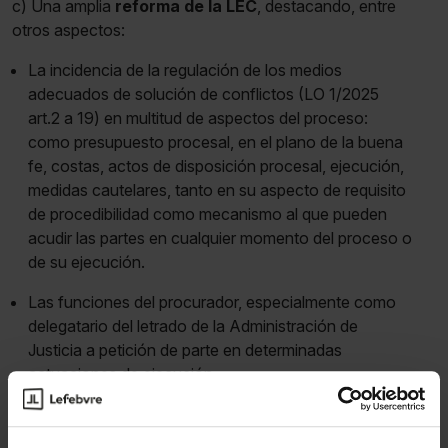
c) Una amplia
reforma de la LEC
, destacando, entre
otros aspectos:
La incidencia de la regulación de los medios
adecuados de solución de conflictos (LO 1/2025
art.2 a 19) en multitud de aspectos del proceso:
como presupuesto procesal, en el plano de la buena
fe, costas, actos de disposición procesal, ejecución,
medidas cautelares, tanto en su aspecto de requisito
de procedibilidad como mecanismo al que pueden
acudir las partes en cualquier momento del proceso o
de su ejecución.
Las funciones del procurador, especialmente como
delegatario del letrado de la Administración de
Justicia a petición de parte en determinadas
actuaciones de ejecución.
La previsión del dictado de sentencias orales en el
juicio verbal en determinados supuestos.