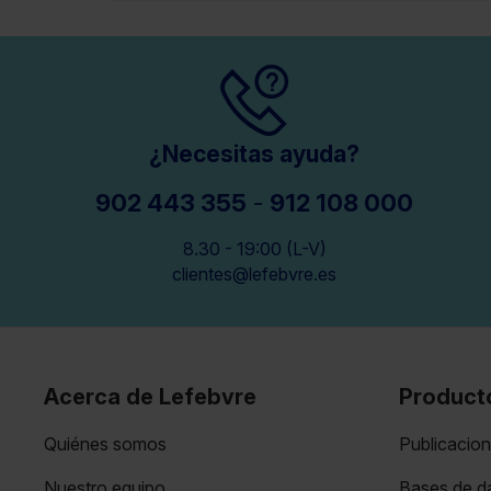
¿Necesitas ayuda?
902 443 355
-
912 108 000
8.30 - 19:00 (L-V)
clientes@lefebvre.es
Acerca de Lefebvre
Product
Quiénes somos
Publicacio
Nuestro equipo
Bases de da