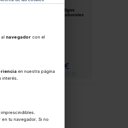
IGOS BÁSICOS
PACKS
atuto de los
Pack Códigos
bajadores
Básicos Laborales
 al
navegador
con el
Papel
Papel
,90€
19,57€
riencia
en nuestra página
 interés.
 imprescindibles.
r en tu navegador. Si no