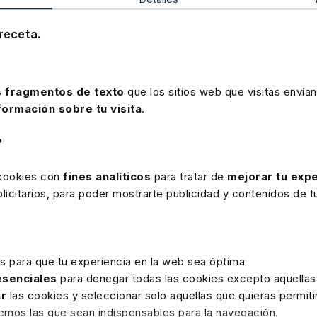
CÓDIGOS BÁSICOS
CÓDIGOS BÁSICOS
CÓD
ón
Ley Reguladora
Ley General
Est
receta.
Jurisdicción Social
Seguridad Social
Tra
 fragmentos de texto
que los sitios web que visitas envían
formación sobre tu visita
.
?
Papel
Papel
6,90€
10,09€
6
 cookies con
fines analíticos
para tratar de
mejorar tu expe
icitarios, para poder mostrarte publicidad y contenidos de tu
producto
es para que tu experiencia en la web sea óptima
 esenciales
para denegar todas las cookies excepto aquellas
ar
las cookies y seleccionar solo aquellas que quieras permiti
remos las que sean indispensables para la navegación.