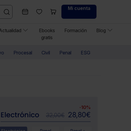
Mi cuenta
Actualidad
Ebooks
Formación
Blog
gratis
vo
Procesal
Civil
Penal
ESG
-
10%
Electrónico
28,80
€
32,00
€
Electrónico
Papel
Papel +