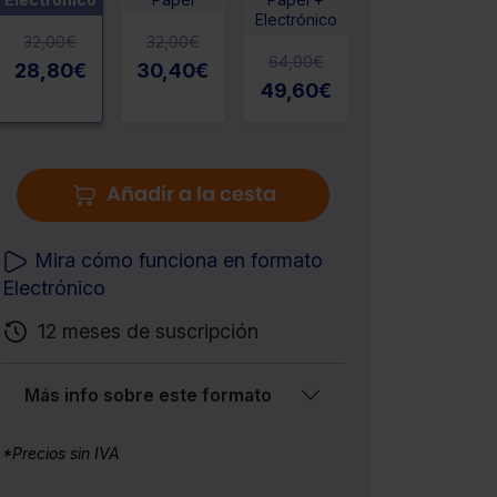
Electrónico
32,00
€
32,00
€
64,00
€
28,80
€
30,40
€
49,60
€
Añadir a la cesta
Mira cómo funciona en formato
Electrónico
12 meses de suscripción
Más info sobre este formato
*Precios sin IVA