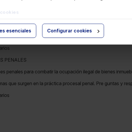
 cookies
S CIVILES
es civiles para combatir la ocupación ilegal de bie nes inmuebl
ies esenciales
Configurar cookies
ática práctica de la ocupación ilegal de bienes inmuebles en la 
arios
ES PENALES
es penales para combatir la ocupación ilegal de bienes inmueb
mas que surgen en la práctica procesal penal. Pre guntas y re
arios