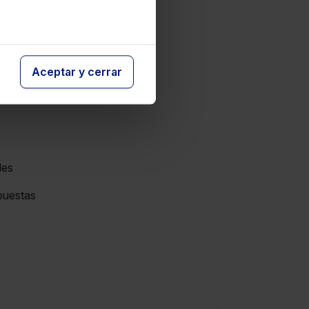
es
Aceptar y cerrar
vía civil
les
spuestas