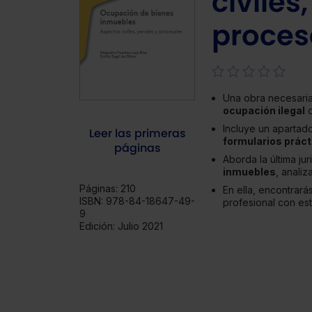
civiles
proces
Una obra necesaria
ocupación ilegal
d
Incluye un aparta
Leer las primeras
formularios práct
páginas
Aborda la última ju
inmuebles
, analiz
Páginas:
210
En ella, encontrarás
ISBN:
978-84-18647-49-
profesional con est
9
Edición:
Julio 2021