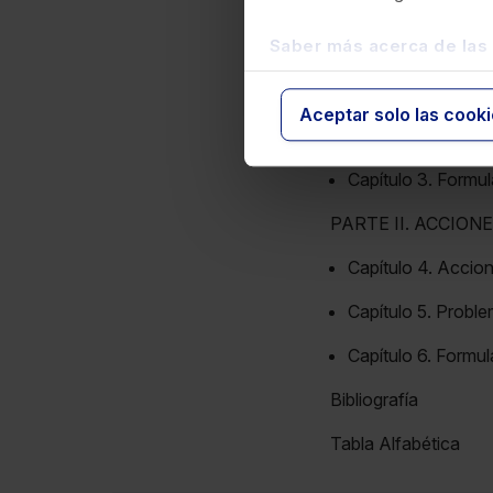
Introducción
Saber más acerca de las
PARTE I. ACCIONE
Capítulo 1. Accion
Aceptar solo las cook
Capítulo 2. Problem
Capítulo 3. Formul
PARTE II. ACCION
Capítulo 4. Accion
Capítulo 5. Proble
Capítulo 6. Formul
Bibliografía
Tabla Alfabética