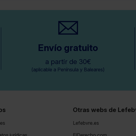
Envío gratuito
a partir de 30€
(aplicable a Península y Baleares)
os
Otras webs de Lefeb
nes
Lefebvre.es
tos jurídicas
ElDerecho.com