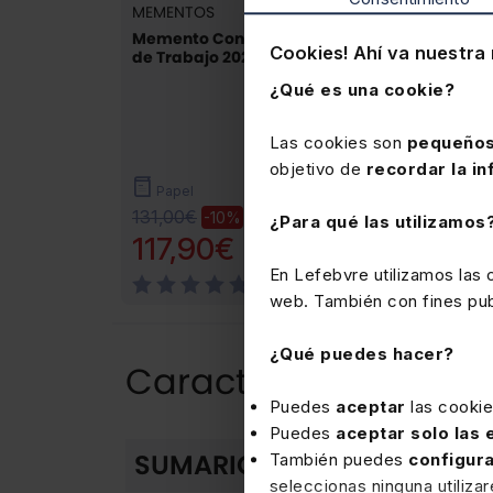
MEMENTOS
MEMENTOS
Memento Contrato
Memento Inspecci
Cookies! Ahí va nuestra 
de Trabajo 2027
de Trabajo 2027-
2028
¿Qué es una cookie?
Las cookies son
pequeños
objetivo de
recordar la in
Papel
Papel
131,00€
105,00€
-10%
-10%
¿Para qué las utilizamos
117,90€
94,50€
En Lefebvre utilizamos las
(3)
(2)
web. También con fines publ
¿Qué puedes hacer?
Características del 
Puedes
aceptar
las cooki
Puedes
aceptar solo las
Plan general
SUMARIO
También puedes
configur
seleccionas ninguna utiliza