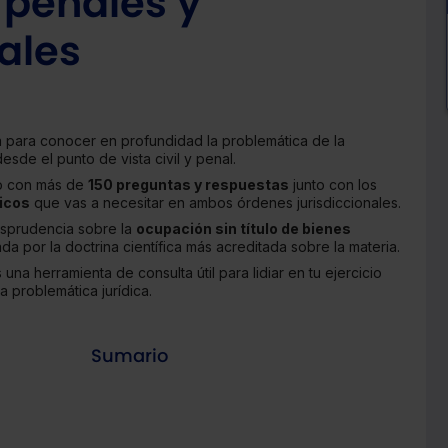
, penales y
ales
 para conocer en profundidad la problemática de la
esde el punto de vista civil y penal.
do con más de
150 preguntas y respuestas
junto con los
icos
que vas a necesitar en ambos órdenes jurisdiccionales.
risprudencia sobre la
ocupación sin título de bienes
ada por la doctrina científica más acreditada sobre la materia.
 una herramienta de consulta útil para lidiar en tu ejercicio
a problemática jurídica.
Sumario