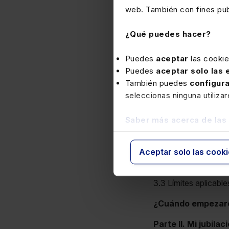
1.1 Jubilación a los 
web. También con fines publ
1.2 Aumento progres
¿Qué puedes hacer?
¿Cuántos años se 
2.1 He cotizado a ti
Puedes
aceptar
las cooki
2.2 Verifique los añ
Puedes
aceptar solo las
2.2.1 Informe de vida
También puedes
configur
2.2.2 Informe de ba
seleccionas ninguna utiliza
Cuantía de la pens
Saber más acerca de las
3.1 Base reguladora
3.1.1 Actualización 
3.1.2 Períodos sin co
Aceptar solo las cook
3.1.3 Novedad en 20
3.2 Porcentaje aplic
3.3 Límites aplicable
¿Cuándo empezaré 
Parte II. Mi jubil