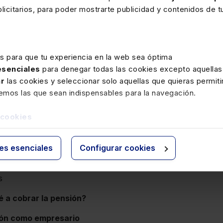
65 años
icitarios, para poder mostrarte publicidad y contenidos de tu
ivo de la edad
deben cotizar?
empo parcial
es para que tu experiencia en la web sea óptima
os que ha cotizado
 esenciales
para denegar todas las cookies excepto aquellas
 laboral
ar
las cookies y seleccionar solo aquellas que quieras permiti
ses de cotización
remos las que sean indispensables para la navegación.
ión de jubilación
 cookies
de las bases de cotización
tizar: integración de lagunas
ies esenciales
Configurar cookies
26: cálculo más beneficioso
able
s
a cobrar la pensión?
ación como empresario