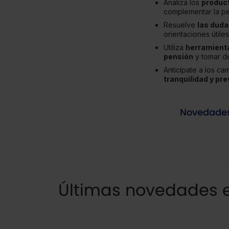
Analiza los
product
complementar la pe
Resuelve
las duda
orientaciones útile
Utiliza
herramienta
pensión
y tomar d
Anticípate a los ca
tranquilidad y pre
Novedade
Últimas novedades e