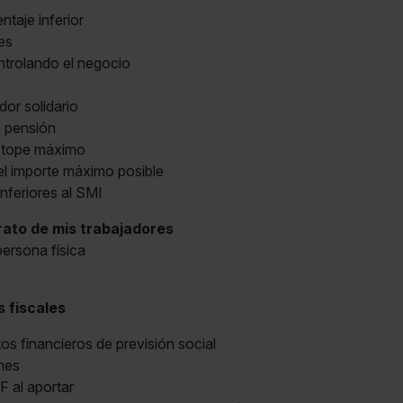
ntaje inferior
es
ntrolando el negocio
dor solidario
a pensión
l tope máximo
el importe máximo posible
nferiores al SMI
rato de mis trabajadores
ersona física
s fiscales
os financieros de previsión social
nes
F al aportar