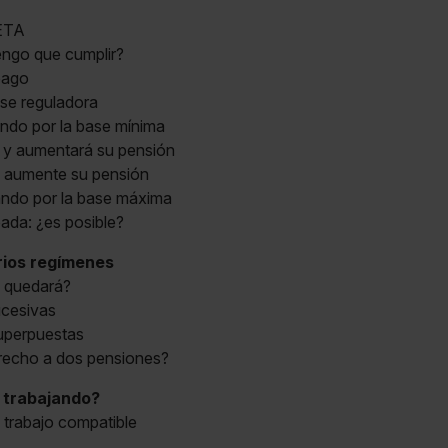
RETA
tengo que cumplir?
 pago
ase reguladora
ando por la base mínima
o y aumentará su pensión
y aumente su pensión
ando por la base máxima
pada: ¿es posible?
rios regímenes
e quedará?
ucesivas
superpuestas
recho a dos pensiones?
r trabajando?
: trabajo compatible