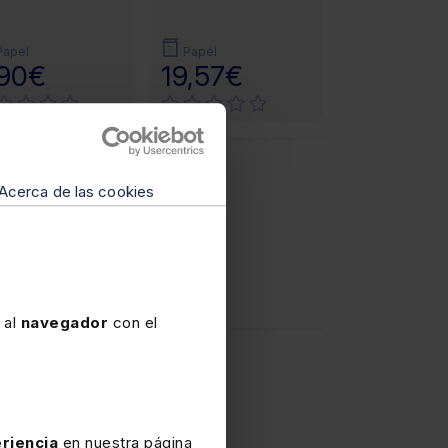
Papel
Papel
,90€
19,57€
Acerca de las cookies
 al
navegador
con el
riencia
en nuestra página