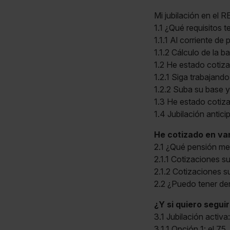
Mi jubilación en el 
1.1 ¿Qué requisitos 
1.1.1 Al corriente de
1.1.2 Cálculo de la b
1.2 He estado cotiz
1.2.1 Siga trabajand
1.2.2 Suba su base 
1.3 He estado cotiz
1.4 Jubilación antici
He cotizado en va
2.1 ¿Qué pensión m
2.1.1 Cotizaciones s
2.1.2 Cotizaciones 
2.2 ¿Puedo tener de
¿Y si quiero segui
3.1 Jubilación activa
3.1.1 Opción 1: el 75