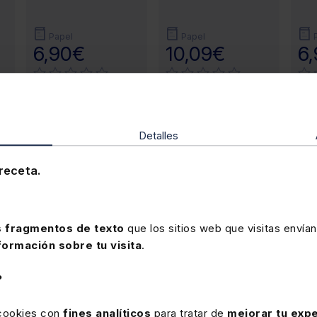
Papel
Papel
6,90€
10,09€
6
producto
Detalles
receta.
 fragmentos de texto
que los sitios web que visitas envían
formación sobre tu visita
.
?
 de jubilación
ubilación?
 cookies con
fines analíticos
para tratar de
mejorar tu expe