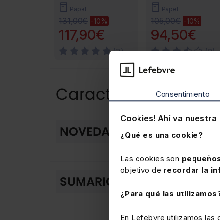
Papel
Papel
131,00€
105,00€
-10%
-10%
117,90€
94,50€
(3)
(2)
Características del 
Consentimiento
Cookies! Ahí va nuestra 
NOVEDADES
¿Qué es una cookie?
Las cookies son
pequeños
objetivo de
recordar la in
Índice
SUMARIO
¿Para qué las utilizamos
Parte I. La pensión
¿Cuál es la edad de j
En Lefebvre utilizamos las