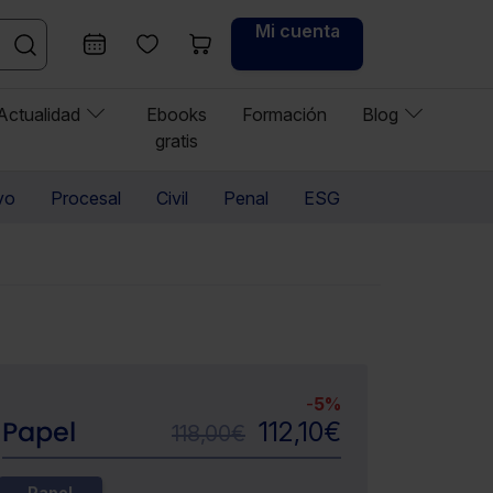
Mi cuenta
Actualidad
Ebooks
Formación
Blog
gratis
vo
Procesal
Civil
Penal
ESG
-
5%
Papel
112,10
€
118,00
€
Papel