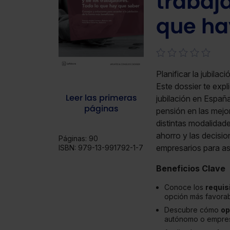
trabaj
que ha
Planificar la jubila
Este dossier te exp
Leer las primeras
jubilación en España
páginas
pensión en las mejo
distintas modalidades
ahorro y las decisi
Páginas:
90
empresarios para ase
ISBN:
979-13-991792-1-7
Beneficios Clave
Conoce los
requis
opción más favorab
Descubre cómo
op
autónomo o empres