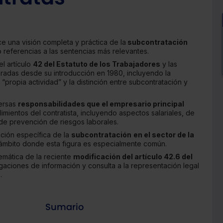
e una visión completa y práctica de la
subcontratación
o referencias a las sentencias más relevantes.
el artículo
42 del Estatuto de los Trabajadores
y las
radas desde su introducción en 1980, incluyendo la
r “propia actividad” y la distinción entre subcontratación y
versas
responsabilidades que el empresario principal
imientos del contratista, incluyendo aspectos salariales, de
 de prevención de riesgos laborales.
ación específica de la
subcontratación
en el sector de la
 ámbito donde esta figura es especialmente común.
emática de la reciente
modificación del artículo 42.6 del
igaciones de información y consulta a la representación legal
.
Sumario