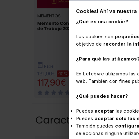
Cookies! Ahí va nuestra 
MEMENTOS
MEMENTOS
¿Qué es una cookie?
Memento Contrato
Memento Inspecci
de Trabajo 2027
de Trabajo 2027-
2028
Las cookies son
pequeños
objetivo de
recordar la in
¿Para qué las utilizamos
Papel
Papel
131,00€
105,00€
En Lefebvre utilizamos las
-10%
-10%
117,90€
94,50€
web. También con fines publ
(3)
(2)
¿Qué puedes hacer?
Puedes
aceptar
las cooki
Características del 
Puedes
aceptar solo las
También puedes
configur
seleccionas ninguna utiliza