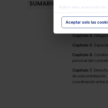
Capítulo 1.
Contratas
SUMARIO
Saber más acerca de las
Capítulo 2.
Cesión i
Capítulo 3.
Alcance 
Aceptar solo las cook
y subcontratas.
Capítulo 4.
Obligaci
Capítulo 5.
Especial
Capítulo 6.
Condicio
personal del contrati
Capítulo 7.
Derechos
de subcontratación. 
coordinación entre l