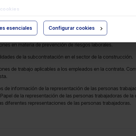
 y subcontratas. Definición, noción legal. Propia actividad.
 cookies
legal de personas trabajadoras.
de las responsabilidades salariales y de Seguridad Social en 
ies esenciales
Configurar cookies
ones en materia de prevención de riesgos laborales.
idades de la subcontratación en el sector de la construcción.
nes de trabajo aplicables a los empleados en la contrata. Conv
sta.
 de información de la representación de las personas trabaja
Papel de la representación de las personas trabajadoras de la c
as diferentes representaciones de las personas trabajadoras.