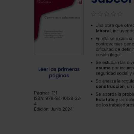
Una obra que ofrec
laboral
, incluyend
En ella se examina 
controversias gene
dificultad de defini
cesión ilegal.
Se estudian las di
asume
por incumpl
Leer las primeras
seguridad social y
páginas
Se analiza la regul
construcción
, un
Páginas:
131
Se aborda la probl
ISBN:
978-84-10128-22-
Estatuto
y las obl
4
de los trabajadores
Edición:
Junio 2024