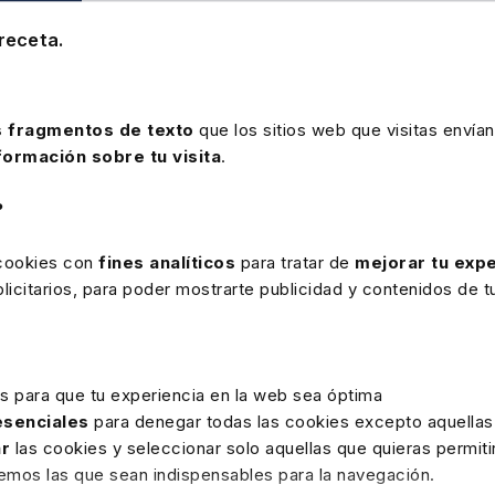
receta.
CÓDIGOS BÁSICOS
CÓDIGOS BÁSICOS
CÓD
ón
Ley Reguladora
Ley General
Est
Jurisdicción Social
Seguridad Social
Tra
 fragmentos de texto
que los sitios web que visitas envían
formación sobre tu visita
.
?
 cookies con
fines analíticos
para tratar de
mejorar tu expe
Papel
Papel
icitarios, para poder mostrarte publicidad y contenidos de tu
6,90€
10,09€
6
es para que tu experiencia en la web sea óptima
producto
 esenciales
para denegar todas las cookies excepto aquellas
ar
las cookies y seleccionar solo aquellas que quieras permiti
remos las que sean indispensables para la navegación.