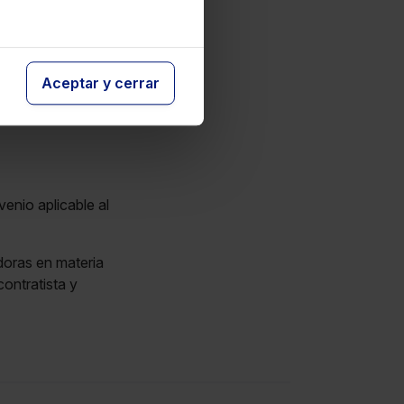
caso de contratas
Aceptar y cerrar
enio aplicable al
doras en materia
ontratista y