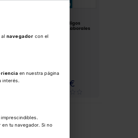
IGOS BÁSICOS
PACKS
atuto de los
Pack Códigos
bajadores
Básicos Laborales
 al
navegador
con el
riencia
en nuestra página
Papel
Papel
 interés.
,90€
19,57€
 imprescindibles.
r en tu navegador. Si no