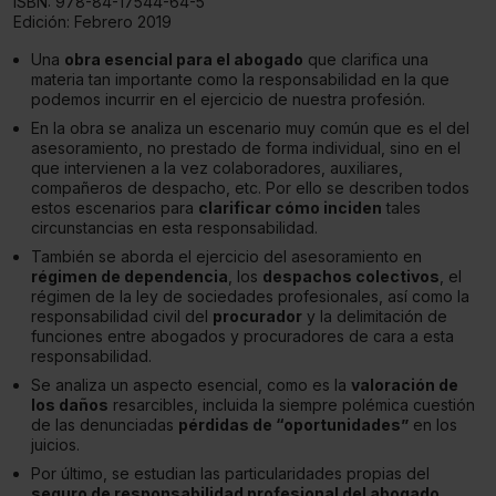
ISBN:
978-84-17544-64-5
Edición:
Febrero 2019
Una
obra esencial para el abogado
que clarifica una
materia tan importante como la responsabilidad en la que
podemos incurrir en el ejercicio de nuestra profesión.
En la obra se analiza un escenario muy común que es el del
asesoramiento, no prestado de forma individual, sino en el
que intervienen a la vez colaboradores, auxiliares,
compañeros de despacho, etc. Por ello se describen todos
estos escenarios para
clarificar cómo inciden
tales
circunstancias en esta responsabilidad.
También se aborda el ejercicio del asesoramiento en
régimen de dependencia
, los
despachos colectivos
, el
régimen de la ley de sociedades profesionales, así como la
responsabilidad civil del
procurador
y la delimitación de
funciones entre abogados y procuradores de cara a esta
responsabilidad.
Se analiza un aspecto esencial, como es la
valoración de
los daños
resarcibles, incluida la siempre polémica cuestión
de las denunciadas
pérdidas de “oportunidades”
en los
juicios.
Por último, se estudian las particularidades propias del
seguro de responsabilidad profesional del abogado.