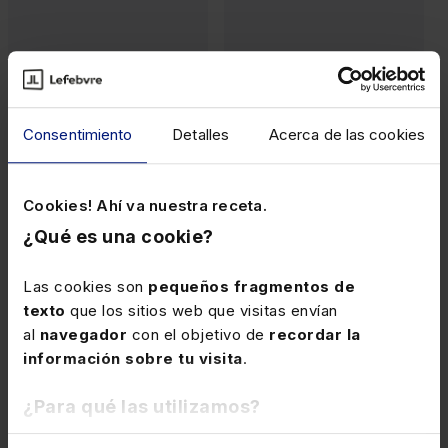
Consentimiento
Detalles
Acerca de las cookies
Papel
Papel
6,80€
10,82€
Cookies! Ahí va nuestra receta.
¿Qué es una cookie?
Las cookies son
pequeños fragmentos de
texto
que los sitios web que visitas envían
al
navegador
con el objetivo de
recordar la
información sobre tu visita
.
¿Para qué las utilizamos?