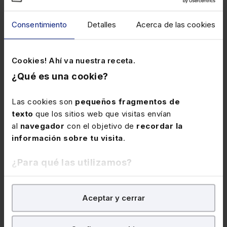
CÓDIGOS BÁSICOS
PACKS
Ley de la Jurisdicción
Pack Códigos Básicos
Consentimiento
Detalles
Acerca de las cookies
Voluntaria
Esenciales
Cookies! Ahí va nuestra receta.
¿Qué es una cookie?
Papel
Las cookies son
pequeños fragmentos de
33,99€
-5%
Papel
32,29€
texto
que los sitios web que visitas envían
6,80€
al
navegador
con el objetivo de
recordar la
información sobre tu visita
.
¿Para qué las utilizamos?
En Lefebvre utilizamos las cookies con
fines
Aceptar y cerrar
analíticos
para tratar de
mejorar tu experiencia
en
nuestra página web. También con fines publicitarios,
para poder mostrarte publicidad y contenidos de tu