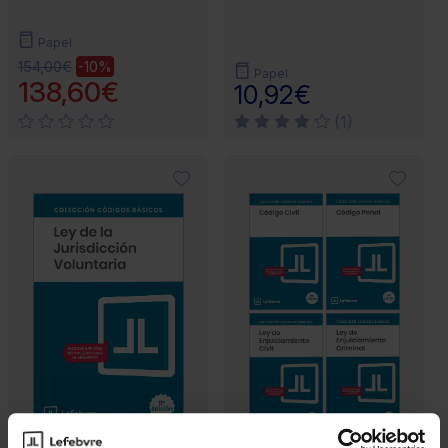
Papel
154,00€
-10%
Papel
138,60€
10,92€
(1)