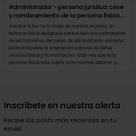
También puedes
configurar
las cookies y seleccionar
Administrador - persona jurídica: cese
solo aquellas que quieras permitir en tu navegador. Si
y nombramiento de la persona física
no seleccionas ninguna utilizaremos las que sean
designada para el ejercicio del cargo
indispensables para la navegación.
Aunque la ley no lo exige de manera expresa, la
persona física designada para el ejercicio permanente
Saber más acerca de las cookies
de las funciones del cargo de administrador-persona
jurídica requiere la aceptación expresa de dicha
persona física y su inscripción, toda vez que esta
persona física está sujeta a los mismos deberes y
responsabilidades que un administrador.
Inscríbete en nuestra alerta
Recibe los posts más recientes en tu
email