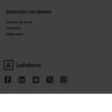
Atención al cliente
Gastos de envío
Contacto
Mapa web
©Lefebvre
2026. Todos los derechos reservados.
Aviso legal
·
Política de privacidad
·
Política
de cookies
·
Condiciones de contratación