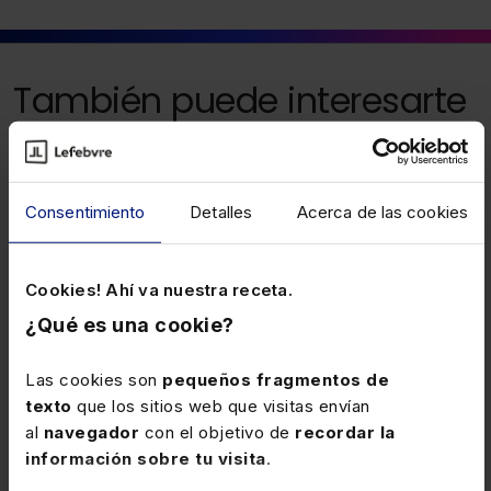
También puede interesarte
7 ABRIL 2026
Contratación de personas en situación
Consentimiento
Detalles
Acerca de las cookies
de exclusión social: nuevo contrato y
bonificaciones
Se sustituye el contrato temporal de fomento de
Cookies! Ahí va nuestra receta.
empleo por el nuevo contrato de transición al empleo
ordinario y se adapta a esta circunstancia la
¿Qué es una cookie?
regulación de las bonificaciones que corresponden
por la contratación de personas en riesgo o situación
Las cookies son
pequeños fragmentos de
de exclusión social.
texto
que los sitios web que visitas envían
al
navegador
con el objetivo de
recordar la
información sobre tu visita
.
26 NOVIEMBRE 2024