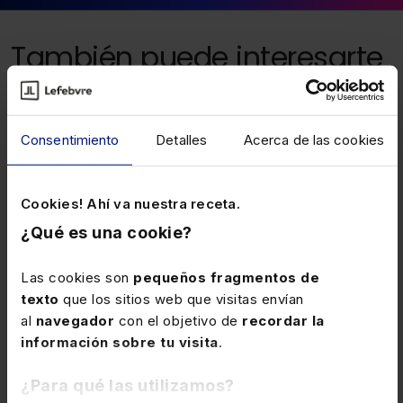
También puede interesarte
17 MARZO 2026
Tablas salariales en 2026 para los
Consentimiento
Detalles
Acerca de las cookies
productores de obras audiovisuales y
actores
Con efectos desde el 1-1-2026 se incrementan un
Cookies! Ahí va nuestra receta.
2,9% los salarios, incluyendo los complementos
¿Qué es una cookie?
salariales, pero no las dietas y suplidos por
desplazamiento, de todos los grupos y categorías.
Las cookies son
pequeños fragmentos de
texto
que los sitios web que visitas envían
al
navegador
con el objetivo de
recordar la
17 FEBRERO 2026
información sobre tu visita
.
Especialidades aplicables a los ERTE
llevados a cabo por las inundaciones
¿Para qué las utilizamos?
en Andalucía y Extremadura