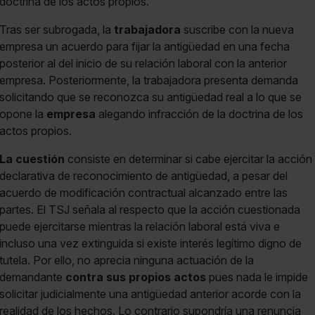
doctrina de los actos propios.
Tras ser subrogada, la
trabajadora
suscribe con la nueva
empresa un acuerdo para fijar la antigüedad en una fecha
posterior al del inicio de su relación laboral con la anterior
empresa. Posteriormente, la trabajadora presenta demanda
solicitando que se reconozca su antigüedad real a lo que se
opone la
empresa
alegando infracción de la doctrina de los
actos propios.
La cuestión
consiste en determinar si cabe ejercitar la acción
declarativa de reconocimiento de antigüedad, a pesar del
acuerdo de modificación contractual alcanzado entre las
partes. El TSJ señala al respecto que la acción cuestionada
puede ejercitarse mientras la relación laboral está viva e
incluso una vez extinguida si existe interés legítimo digno de
tutela. Por ello, no aprecia ninguna actuación de la
demandante
contra sus propios actos
pues nada le impide
solicitar judicialmente una antigüedad anterior acorde con la
realidad de los hechos. Lo contrario supondría una renuncia