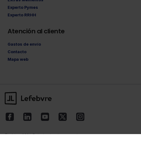
Experto Pymes
Experto RRHH
Atención al cliente
Gastos de envío
Contacto
Mapa web
©Lefebvre
2026. Todos los derechos reservados.