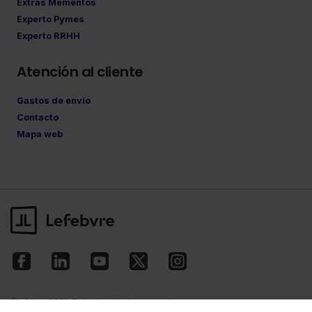
Extras Mementos
Experto Pymes
Experto RRHH
Atención al cliente
Gastos de envío
Contacto
Mapa web
©Lefebvre
2026. Todos los derechos reservados.