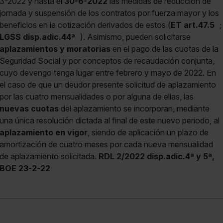
3-2022 y hasta el
30-6-2022
las medidas de reducción de
jornada y suspensión de los contratos por fuerza mayor y los
beneficios en la cotización derivados de estos (
ET art.47.5
;
LGSS disp.adic.44ª
). Asimismo, pueden solicitarse
aplazamientos y moratorias
en el pago de las cuotas de la
Seguridad Social y por conceptos de recaudación conjunta,
cuyo devengo tenga lugar entre febrero y mayo de 2022. En
el caso de que un deudor presente solicitud de aplazamiento
por las cuatro mensualidades o por alguna de ellas, las
nuevas cuotas
del aplazamiento se incorporan, mediante
una única resolución dictada al final de este nuevo periodo, al
aplazamiento en vigor
, siendo de aplicación un plazo de
amortización de cuatro meses por cada nueva mensualidad
de aplazamiento solicitada.
RDL 2/2022 disp.adic.4ª y 5ª,
BOE 23-2-22