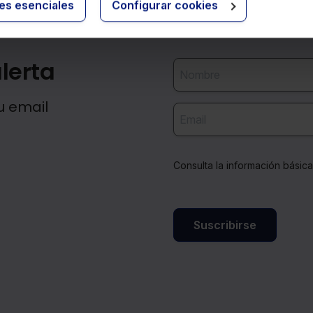
ies esenciales
Configurar cookies
lerta
u email
Consulta la información básic
Suscribirse