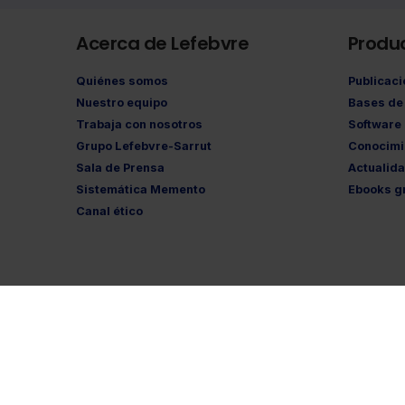
Acerca de Lefebvre
Produ
Quiénes somos
Publicac
Nuestro equipo
Bases de 
Trabaja con nosotros
Software
Grupo Lefebvre-Sarrut
Conocimi
Sala de Prensa
Actualid
Sistemática Memento
Ebooks gr
Canal ético
Aviso legal
·
Polí
©Lefebvre
2026. Todos los derechos reservados.