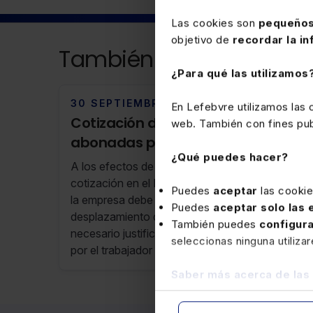
Las cookies son
pequeños
objetivo de
recordar la in
También puede interesa
¿Para qué las utilizamos
30 SEPTIEMBRE 2025
En Lefebvre utilizamos las
Cotización de las dietas
web. También con fines publ
abonadas por las empresas
¿Qué puedes hacer?
A los efectos de la exclusión de la base de
cotización en el RGSS de las dietas abonadas,
Puedes
aceptar
las cooki
la empresa debe justificar la realidad del
Puedes
aceptar solo las
desplazamiento del trabajador. Pero no es
También puedes
configur
necesario justificar el gasto previo realizado
seleccionas ninguna utiliza
por el trabajador cuando no superan los límites
previstos en el Reglamento del IRPF
Saber más acerca de las