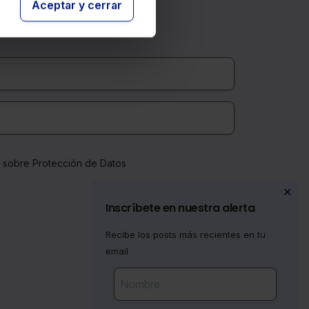
falta de diligencia de la empresa para
Aceptar y cerrar
comprobar la veracidad de la experiencia
profesional recogida en el curriculum y la
prescripción de la falta.
a sobre Protección de Datos
✕
Inscríbete en nuestra alerta
Recibe los posts más recientes en tu
email