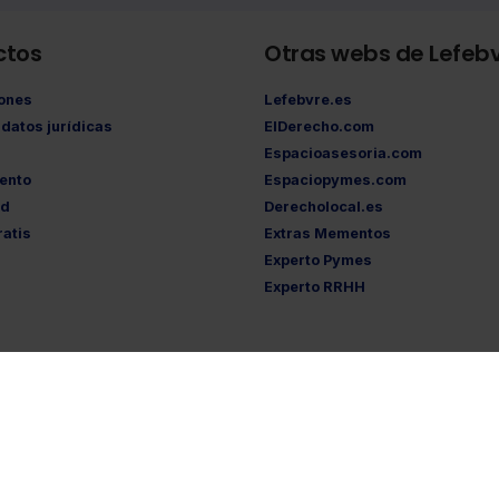
ctos
Otras webs de Lefeb
iones
Lefebvre.es
datos jurídicas
ElDerecho.com
Espacioasesoria.com
ento
Espaciopymes.com
ad
Derecholocal.es
atis
Extras Mementos
Experto Pymes
Experto RRHH
tica de privacidad
·
Política de cookies
·
Condiciones de contratación