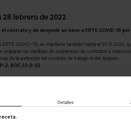
 28 febrero de 2022
r el contrato y de despedir en base a ERTE COVID-19 po
los ERTE COVID-19, se mantiene también hasta el 31-3-2022, qu
e amparan las medidas de suspensión de contratos y reducció
ivas de la extinción del contrato de trabajo ni del despido.
1ª.2, BOE 23-2-22
Detalles
receta.