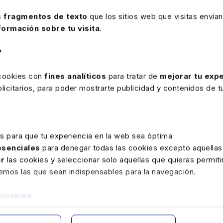
 fragmentos de texto
que los sitios web que visitas envían
formación sobre tu visita
.
rte
?
14 OCTUBRE 2025
 cookies con
fines analíticos
para tratar de
mejorar tu expe
Convenios colectivos publicados
icitarios, para poder mostrarte publicidad y contenidos de tu
en el BOE del día 14-10-25 al día
20-10-25
Convenios colectivos
es para que tu experiencia en la web sea óptima
 esenciales
para denegar todas las cookies excepto aquellas
ar
las cookies y seleccionar solo aquellas que quieras permiti
remos las que sean indispensables para la navegación.
 cookies