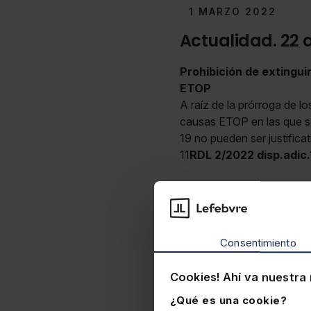
1 MARZO 2022
Actualidad. 22 a
Prohibición de extingui
ETOP
A raíz de la prórroga de 
causas ETOP en las que s
19 no pueden ser justificat
11
RDL 2/2022 disp.adic.
Laboral
Consentimiento
Cookies! Ahí va nuestra 
¿Qué es una cookie?