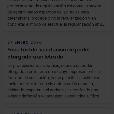
no seleccionas ninguna utilizaremos las que sean
procedimiento de regularización así como la mejora
indispensables para la navegación.
de determinados aspectos de las reglas para
determinar si procede o no la regularización y en
Saber más acerca de las cookies
concretar el modo de efectuar la regularización anual
de rendimientos en supuestos específicos, como son
los de concurrencia de alta del trabajador en el RETA
y, como trabajador por cuenta propia, en el Grupo I
27 ENERO 2026
del RETM, o cuando resulten aplicables normas
Facultad de sustitución de poder
específicas por razón de las características de
otorgado a un letrado
actividad desarrollada, como es el caso de los
En procedimientos laborales, cuando un poder
trabajadores autónomos artistas con bajos
otorgado a un letrado no excluye expresamente la
rendimientos o el de los trabajadores autónomos
facultad de sustitución, no se permite la sustitución
dedicados a la venta ambulante.
tácita por otro letrado sin autorización expresa,
debiendo respetarse el poder inicial conferido para
evitar indefensión y garantizar la seguridad jurídica.