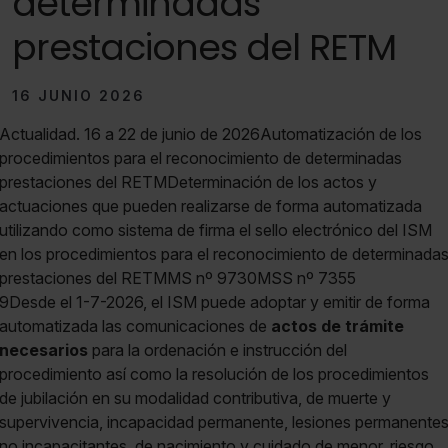
determinadas
prestaciones del RETM
16 JUNIO 2026
Actualidad. 16 a 22 de junio de 2026Automatización de los
procedimientos para el reconocimiento de determinadas
prestaciones del RETMDeterminación de los actos y
actuaciones que pueden realizarse de forma automatizada
utilizando como sistema de firma el sello electrónico del ISM
en los procedimientos para el reconocimiento de determinada
prestaciones del RETMMS nº 9730MSS nº 7355
9Desde el 1-7-2026, el ISM puede adoptar y emitir de forma
automatizada las comunicaciones de
actos de trámite
necesarios
para la ordenación e instrucción del
procedimiento así como la resolución de los procedimientos
de jubilación en su modalidad contributiva, de muerte y
supervivencia, incapacidad permanente, lesiones permanente
no incapacitantes, de nacimiento y cuidado de menor, riesgo