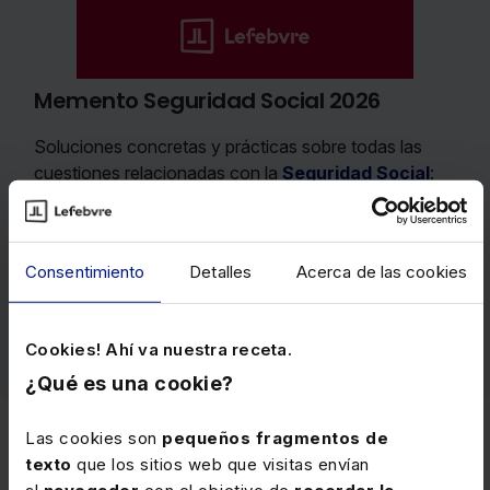
Memento Seguridad Social 2026
Soluciones concretas y prácticas sobre todas las
cuestiones relacionadas con la
Seguridad Social
:
cotización, recaudación, procedimientos de
reclamación y tramitación, devengo de prestaciones,
su cuantía, incompatibilidades, etc.
Consentimiento
Detalles
Acerca de las cookies
Precio
136 €
Ver memento
Cookies! Ahí va nuestra receta.
¿Qué es una cookie?
Las cookies son
pequeños fragmentos de
texto
que los sitios web que visitas envían