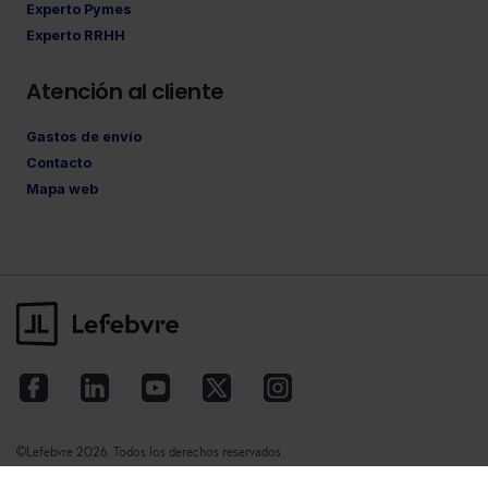
Experto Pymes
Experto RRHH
Atención al cliente
Gastos de envío
Contacto
Mapa web
©Lefebvre
2026. Todos los derechos reservados.
Aviso legal
·
Política de privacidad
·
Política