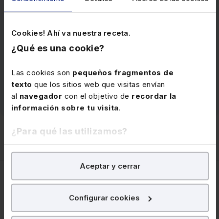
Soluciones concretas y prácticas sobre todas las
cuestiones relacionadas con la
Seguridad Social
:
cotización, recaudación, procedimientos de
Cookies! Ahí va nuestra receta.
reclamación y tramitación, devengo de prestaciones,
¿Qué es una cookie?
su cuantía, incompatibilidades, etc.
Precio
136 €
Las cookies son
pequeños fragmentos de
texto
que los sitios web que visitas envían
Ver memento
al
navegador
con el objetivo de
recordar la
información sobre tu visita
.
¿Para qué las utilizamos?
En Lefebvre utilizamos las cookies con
fines
Aceptar y cerrar
analíticos
para tratar de
mejorar tu experiencia
en
nuestra página web. También con fines publicitarios,
Laboral
para poder mostrarte publicidad y contenidos de tu
Configurar cookies
interés.