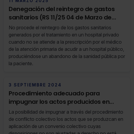
11 MARZO 2025
Denegación del reintegro de gastos
sanitarios (RS 11/25 04 de Marzo de
2025 al 10 de Marzo de 2025)
No procede el reintegro de los gastos sanitarios
generados por el tratamiento en un hospital privado
cuando no se atiende a la prescripción por el médico
de la atención primaria de acudir a un hospital público,
produciéndose un abandono de la sanidad pública por
la paciente.
3 SEPTIEMBRE 2024
Procedimiento adecuado para
impugnar los actos producidos en
aplicación de un convenio no ajustado
La posibilidad de impugnar a través del procedimiento
a derecho
de conflicto colectivo los actos que se produzcan en
aplicación de un convenio colectivo cuyas
disposiciones no son ajustadas a derecho no está