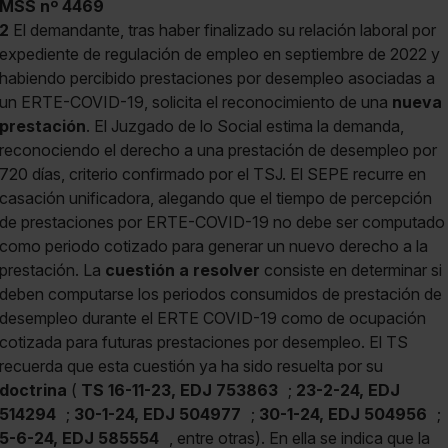
MSS nº 4469
2
El demandante, tras haber finalizado su relación laboral por
expediente de regulación de empleo en septiembre de 2022 y
habiendo percibido prestaciones por desempleo asociadas a
un ERTE-COVID-19, solicita el reconocimiento de una
nueva
prestación
. El Juzgado de lo Social estima la demanda,
reconociendo el derecho a una prestación de desempleo por
720 días, criterio confirmado por el TSJ. El SEPE recurre en
casación unificadora, alegando que el tiempo de percepción
de prestaciones por ERTE-COVID-19 no debe ser computado
como periodo cotizado para generar un nuevo derecho a la
prestación. La
cuestión a resolver
consiste en determinar si
deben computarse los periodos consumidos de prestación de
desempleo durante el ERTE COVID-19 como de ocupación
cotizada para futuras prestaciones por desempleo. El TS
recuerda que esta cuestión ya ha sido resuelta por su
doctrina
(
TS 16-11-23, EDJ 753863
;
23-2-24, EDJ
514294
;
30-1-24, EDJ 504977
;
30-1-24, EDJ 504956
;
5-6-24, EDJ 585554
, entre otras). En ella se indica que la