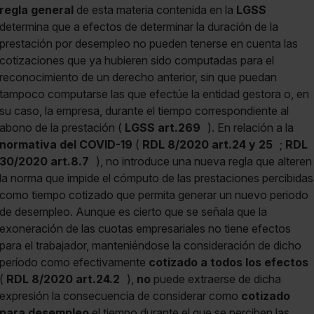
regla general
de esta materia contenida en la
LGSS
determina que a efectos de determinar la duración de la
prestación por desempleo no pueden tenerse en cuenta las
cotizaciones que ya hubieren sido computadas para el
reconocimiento de un derecho anterior, sin que puedan
tampoco computarse las que efectúe la entidad gestora o, en
su caso, la empresa, durante el tiempo correspondiente al
abono de la prestación (
LGSS art.269
). En relación a la
normativa del COVID-19
(
RDL 8/2020 art.24 y 25
;
RDL
30/2020 art.8.7
), no introduce una nueva regla que alteren
la norma que impide el cómputo de las prestaciones percibidas
como tiempo cotizado que permita generar un nuevo periodo
de desempleo. Aunque es cierto que se señala que la
exoneración de las cuotas empresariales no tiene efectos
para el trabajador, manteniéndose la consideración de dicho
período como efectivamente
cotizado a todos los efectos
(
RDL 8/2020 art.24.2
),
no
puede extraerse de dicha
expresión la consecuencia de considerar como
cotizado
para desempleo
el tiempo durante el que se perciben las