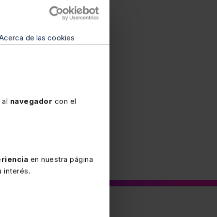
zación correspondiente,
ario conduciría a que el
rabajador una causa
Acerca de las cookies
el derecho del trabajador
 además de la
 al
navegador
con el
riencia
en nuestra página
 interés.