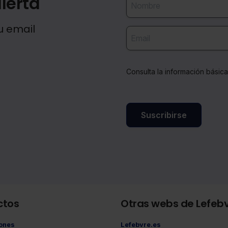
lerta
u email
Consulta la información básic
Suscribirse
ctos
Otras webs de Lefeb
iones
Lefebvre.es