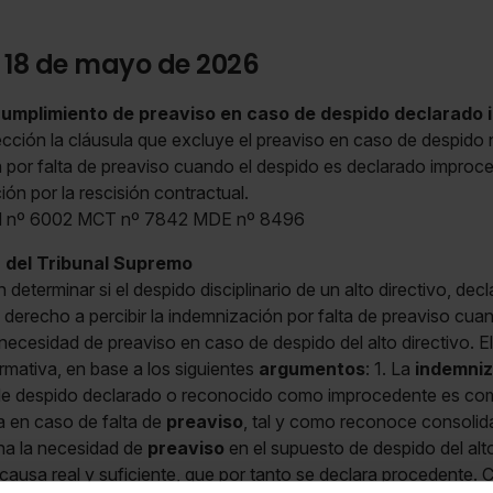
a 18 de mayo de 2026
cumplimiento de preaviso en caso de despido declarado
rección la cláusula que excluye el preaviso en caso de despido
 por falta de preaviso cuando el despido es declarado improc
ón por la rescisión contractual.
nº 6002 MCT nº 7842 MDE nº 8496
n del Tribunal Supremo
 determinar si el despido disciplinario de un alto directivo, de
 derecho a percibir la indemnización por falta de preaviso cua
necesidad de preaviso en caso de despido del alto directivo. E
mativa, en base a los siguientes
argumentos
: 1. La
indemniz
e despido declarado o reconocido como improcedente es comp
 en caso de falta de
preaviso
, tal y como reconoce consolida
a la necesidad de
preaviso
en el supuesto de despido del alt
 causa real y suficiente, que por tanto se declara procedente.