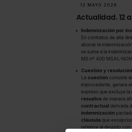
12 MAYO 2026
Actualidad. 12 
Indemnización por in
En contratos de alta di
abonar la indemnización
se suma a la indemnizaci
MS nº 400 MSAL-NOM 
Cuestión y resolució
La
cuestión
consiste en
improcedente, genera el
expreso que excluye la 
resuelve
de manera afir
contractual
derivada d
indemnización
pactada
cláusula
que excepcion
referirse al despido con