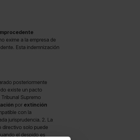
 improcedente
 no exime a la empresa de
edente. Esta indemnización
clarado posteriormente
ndo existe un pacto
l Tribunal Supremo
ación
por
extinción
atible con la
da jurisprudencia. 2. La
o directivo solo puede
 Cuando el despido es