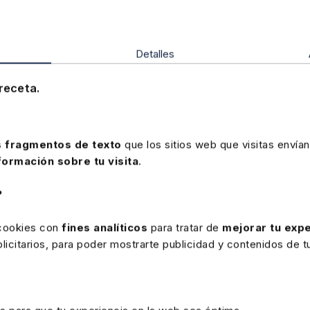
y el empresario opta por no readmitir, debe abonar la indemni
ompensación por el preaviso que se hubiese convenido. Lo contr
r el cumplimiento de su obligación contractual imputación al t
Detalles
otalmente inexistente. En consecuencia, la
sentencia
reconoce 
rrespondiente al preaviso incumplido, más los intereses legales,
pido. TS 16-3-26, EDJ 539544
receta.
 fragmentos de texto
que los sitios web que visitas envían
formación sobre tu visita
.
?
 cookies con
fines analíticos
para tratar de
mejorar tu expe
icitarios, para poder mostrarte publicidad y contenidos de tu
rte