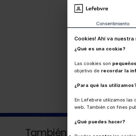
declarado improcedente 
legal o pactada, y la c
empleador pudiera eludi
Consentimiento
extintiva del contrato t
a percibir la cuantía co
indemnización por des
Cookies! Ahí va nuestra 
¿Qué es una cookie?
Las cookies son
pequeños
objetivo de
recordar la in
Laboral
¿Para qué las utilizamos
En Lefebvre utilizamos las
web. También con fines publ
¿Qué puedes hacer?
También puede interesa