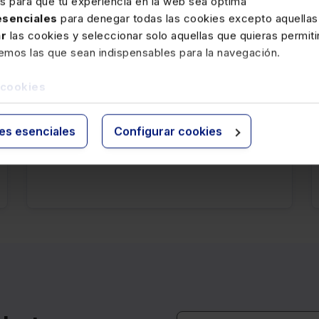
es para que tu experiencia en la web sea óptima
 esenciales
para denegar todas las cookies excepto aquellas
ar
las cookies y seleccionar solo aquellas que quieras permiti
1 ABRIL 2025
remos las que sean indispensables para la navegación.
Validez del voto telemático en las
elecciones sindicales
 cookies
No resulta admisible el voto telemático en las
elecciones a delegados de personal y
ies esenciales
Configurar cookies
miembros de comité de empresa.