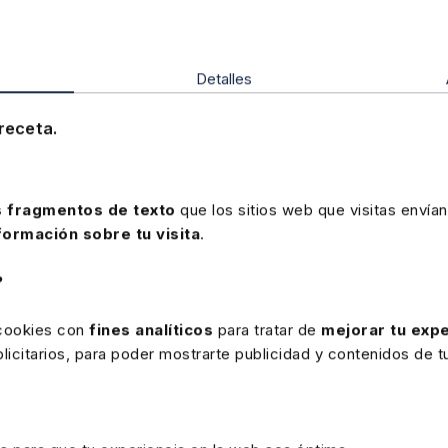
últimas reformas y la jurisprudencia y doctrina. Incluye el 
Mementos” y alertas semanales por e-mail para que no s
novedad.
Detalles
Precio
192 €
receta.
Ver memento
 fragmentos de texto
que los sitios web que visitas envían
formación sobre tu visita
.
?
 cookies con
fines analíticos
para tratar de
mejorar tu expe
icitarios, para poder mostrarte publicidad y contenidos de tu
rte