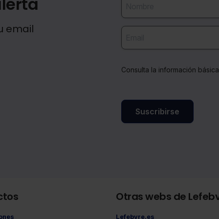
lerta
u email
Consulta la información básic
Suscribirse
ctos
Otras webs de Lefeb
iones
Lefebvre.es