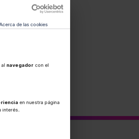
servicio “Extras
e te escape ninguna
Acerca de las cookies
 al
navegador
con el
riencia
en nuestra página
 interés.