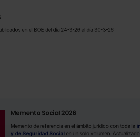
6
blicados en el BOE del día 24-3-26 al día 30-3-26
Memento Social 2026
Memento de referencia en el ámbito jurídico con toda la
i
y de Seguridad Social
en un solo volumen. Actualizado, 