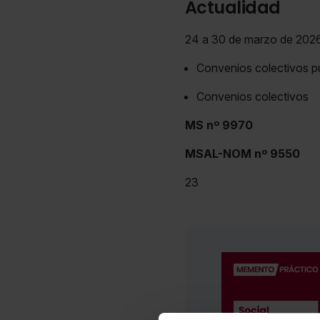
Actualidad
24 a 30 de marzo de 202
Convenios colectivos pu
Convenios colectivos
MS nº
9970
MSAL-NOM nº
9550
23