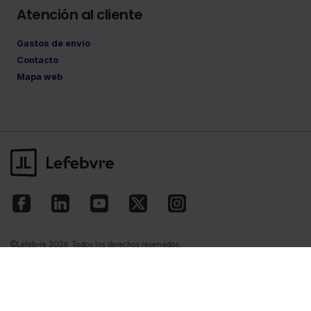
Atención al cliente
Gastos de envío
Contacto
Mapa web
©Lefebvre
2026. Todos los derechos reservados.
Aviso legal
·
Política de privacidad
·
Política
de cookies
·
Condiciones de contratación