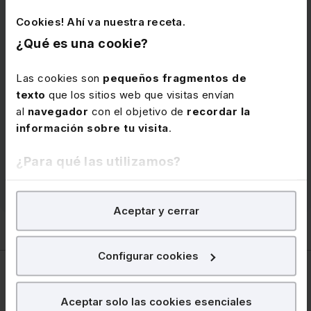
Memento de referencia en el ámbito jurídico con toda
Cookies! Ahí va nuestra receta.
la
información laboral y de Seguridad Social
en
¿Qué es una cookie?
un solo volumen. Actualizado, con el análisis de las
últimas reformas y la jurisprudencia y doctrina.
Las cookies son
pequeños fragmentos de
Incluye el servicio “Extras Mementos” y alertas
texto
que los sitios web que visitas envían
semanales por e-mail para que no se te escape
al
navegador
con el objetivo de
recordar la
ninguna novedad.
información sobre tu visita
.
Precio
192 €
¿Para qué las utilizamos?
Ver memento
En Lefebvre utilizamos las cookies con
fines
Aceptar y cerrar
analíticos
para tratar de
mejorar tu experiencia
en
nuestra página web. También con fines publicitarios,
para poder mostrarte publicidad y contenidos de tu
Configurar cookies
interés.
Laboral
¿Qué puedes hacer?
Aceptar solo las cookies esenciales