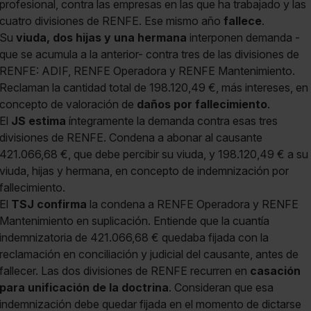
profesional, contra las empresas en las que ha trabajado y las
cuatro divisiones de RENFE. Ese mismo año
fallece
.
Su
viuda, dos hijas y una hermana
interponen demanda -
que se acumula a la anterior- contra tres de las divisiones de
RENFE: ADIF, RENFE Operadora y RENFE Mantenimiento.
Reclaman la cantidad total de 198.120,49 €, más intereses, en
concepto de valoración de
daños por fallecimiento
.
El
JS estima
íntegramente la demanda contra esas tres
divisiones de RENFE. Condena a abonar al causante
421.066,68 €, que debe percibir su viuda, y 198.120,49 € a su
viuda, hijas y hermana, en concepto de indemnización por
fallecimiento.
El
TSJ confirma
la condena a RENFE Operadora y RENFE
Mantenimiento en suplicación. Entiende que la cuantía
indemnizatoria de 421.066,68 € quedaba fijada con la
reclamación en conciliación y judicial del causante, antes de
fallecer. Las dos divisiones de RENFE recurren en
casación
para unificación de la doctrina
. Consideran que esa
indemnización debe quedar fijada en el momento de dictarse