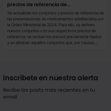
precios de referencia de
medicamentos en el Sistema Nacional
Se actualizan los conjuntos y precios de referencia de
de Salud
las presentaciones de medicamentos establecidos por
la Orden Ministerial de 2024. Para ello, se definen
nuevos conjuntos con sus respectivos precios de
referencia, se revisan los precios previamente fijados
y se eliminan aquellos conjuntos que, por causas
sobrevenidas, ya no cumplen los requisitos
necesarios para su mantenimiento.
Inscríbete en nuestra alerta
Recibe los posts más recientes en tu
email