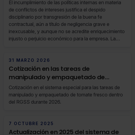
El incumplimiento de las políticas internas en materia
de conflictos de intereses justifica el despido
disciplinario por transgresión de la buena fe
contractual, aún a título de negligencia grave e
inexcusable, y aunque no se acredite enriquecimiento
injusto o perjuicio económico para la empresa. La
concesión de un plazo para formular alegaciones en
el curso del expediente disciplinario incoado por la
empresa cumple el trámite de audiencia previa al
31 MARZO 2026
despido.
Cotización en las tareas de
manipulado y empaquetado de
tomate fresco
Cotización en el sistema especial para las tareas de
manipulado y empaquetado de tomate fresco dentro
del RGSS durante 2026.
7 OCTUBRE 2025
Actualización en 2025 del sistema de