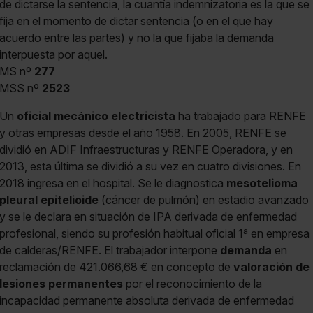
de dictarse la sentencia, la cuantía indemnizatoria es la que se
fija en el momento de dictar sentencia (o en el que hay
acuerdo entre las partes) y no la que fijaba la demanda
interpuesta por aquel.
MS nº
277
MSS nº
2523
Un
oficial mecánico electricista
ha trabajado para RENFE
y otras empresas desde el año 1958. En 2005, RENFE se
dividió en ADIF Infraestructuras y RENFE Operadora, y en
2013, esta última se dividió a su vez en cuatro divisiones. En
2018 ingresa en el hospital. Se le diagnostica
mesotelioma
pleural epitelioide
(cáncer de pulmón) en estadio avanzado
y se le declara en situación de IPA derivada de enfermedad
profesional, siendo su profesión habitual oficial 1ª en empresa
de calderas/RENFE. El trabajador interpone
demanda
en
reclamación de 421.066,68 € en concepto de
valoración de
lesiones permanentes
por el reconocimiento de la
incapacidad permanente absoluta derivada de enfermedad