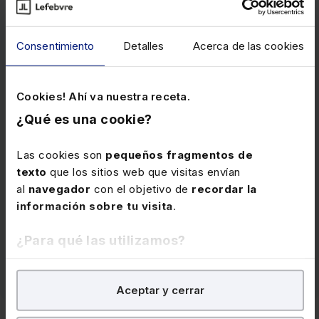
Consentimiento
Detalles
Acerca de las cookies
Cookies! Ahí va nuestra receta.
Memento Seguridad Social 2026
¿Qué es una cookie?
Soluciones concretas y prácticas sobre todas las
cuestiones relacionadas con la
Seguridad Social
:
Las cookies son
pequeños fragmentos de
cotización, recaudación, procedimientos de
texto
que los sitios web que visitas envían
reclamación y tramitación, devengo de prestaciones,
al
navegador
con el objetivo de
recordar la
su cuantía, incompatibilidades, etc.
información sobre tu visita
.
Precio
136 €
¿Para qué las utilizamos?
Ver memento
En Lefebvre utilizamos las cookies con
fines
Aceptar y cerrar
analíticos
para tratar de
mejorar tu experiencia
en
nuestra página web. También con fines publicitarios,