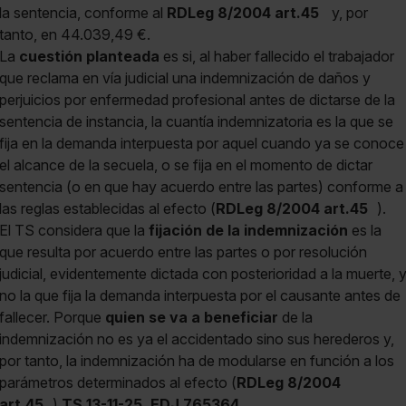
la sentencia, conforme al
RDLeg 8/2004 art.45
y, por
tanto, en 44.039,49 €.
La
cuestión planteada
es si, al haber fallecido el trabajador
que reclama en vía judicial una indemnización de daños y
perjuicios por enfermedad profesional antes de dictarse de la
sentencia de instancia, la cuantía indemnizatoria es la que se
fija en la demanda interpuesta por aquel cuando ya se conoce
el alcance de la secuela, o se fija en el momento de dictar
sentencia (o en que hay acuerdo entre las partes) conforme a
las reglas establecidas al efecto (
RDLeg 8/2004 art.45
).
El TS considera que la
fijación de la indemnización
es la
que resulta por acuerdo entre las partes o por resolución
judicial, evidentemente dictada con posterioridad a la muerte, 
no la que fija la demanda interpuesta por el causante antes de
fallecer. Porque
quien se va a beneficiar
de la
indemnización no es ya el accidentado sino sus herederos y,
por tanto, la indemnización ha de modularse en función a los
parámetros determinados al efecto (
RDLeg 8/2004
art.45
).
TS 13-11-25, EDJ 765364