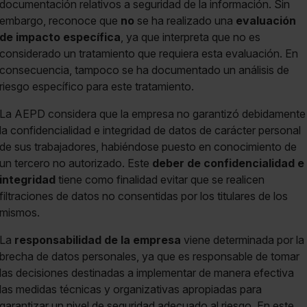
documentación relativos a seguridad de la información. Sin
embargo, reconoce que
no
se ha realizado una
evaluación
de impacto específica
, ya que interpreta que no es
considerado un tratamiento que requiera esta evaluación. En
consecuencia, tampoco se ha documentado un análisis de
riesgo específico para este tratamiento.
La AEPD considera que la empresa no garantizó debidamente
la confidencialidad e integridad de datos de carácter personal
de sus trabajadores, habiéndose puesto en conocimiento de
un tercero no autorizado. Este
deber de confidencialidad e
integridad
tiene como finalidad evitar que se realicen
filtraciones de datos no consentidas por los titulares de los
mismos.
La
responsabilidad de la empresa
viene determinada por la
brecha de datos personales, ya que es responsable de tomar
las decisiones destinadas a implementar de manera efectiva
las medidas técnicas y organizativas apropiadas para
garantizar un nivel de seguridad adecuado al riesgo. En este