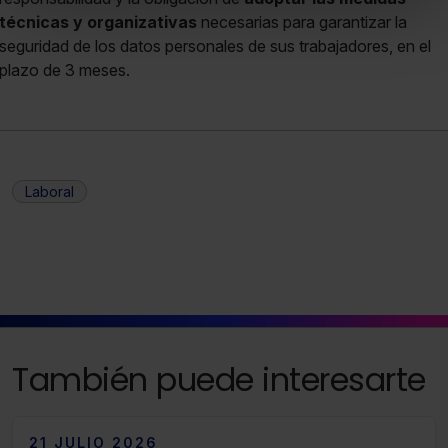
Puedes
aceptar solo las esenciales
para denegar
técnicas y organizativas
necesarias para garantizar la
todas las cookies excepto aquellas imprescindibles.
seguridad de los datos personales de sus trabajadores, en el
También puedes
configurar
las cookies y seleccionar
plazo de 3 meses.
solo aquellas que quieras permitir en tu navegador. Si
no seleccionas ninguna utilizaremos las que sean
indispensables para la navegación.
Saber más acerca de las cookies
Laboral
También puede interesarte
21 JULIO 2026