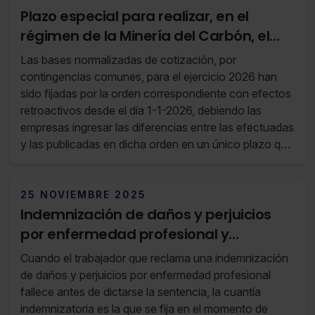
Plazo especial para realizar, en el
régimen de la Minería del Carbón, el
ingreso de las diferencias de cotización
Las bases normalizadas de cotización, por
durante 2026
contingencias comunes, para el ejercicio 2026 han
sido fijadas por la orden correspondiente con efectos
retroactivos desde el día 1-1-2026, debiendo las
empresas ingresar las diferencias entre las efectuadas
y las publicadas en dicha orden en un único plazo que
ahora se señala.
25 NOVIEMBRE 2025
Indemnización de daños y perjuicios
por enfermedad profesional y
fallecimiento del causante antes del
Cuando el trabajador que reclama una indemnización
juicio
de daños y perjuicios por enfermedad profesional
fallece antes de dictarse la sentencia, la cuantía
indemnizatoria es la que se fija en el momento de